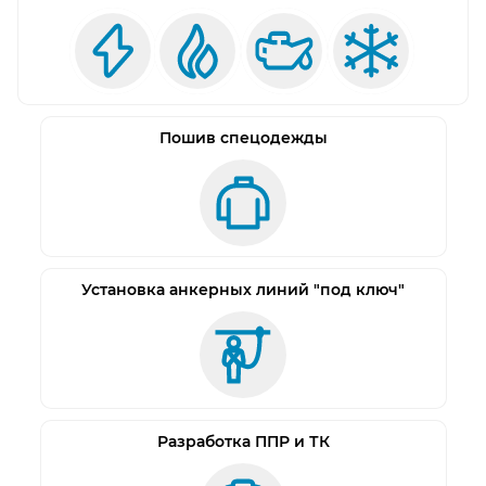
служит для спуска и подъема работника.
Выполнена из гальванизированной стали и
легко устанавливается.
Оборудована автоматическим стопорным
механизмом.
Пошив спецодежды
Не является элементом страховочной системы
безопасности и используется совместно со
средством защиты втягивающего типа (СЗВТ).
Установка анкерных линий "под ключ"
Разработка ППР и ТК