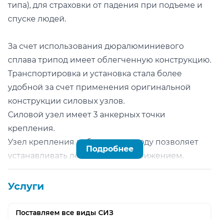
типа), для страховки от падения при подъеме и
спуске людей.
За счет использования дюралюминиевого
сплава трипод имеет облегченную конструкцию.
Транспортировка и установка стала более
удобной за счет применения оригинальной
конструкции силовых узлов.
Силовой узел имеет 3 анкерных точки
крепления.
Узел крепления лебедки к триподу позволяет
Подробнее
устанавливать лебедку одним движением.
Штатная комплектация включает 2 блок-ролика,
с возможностью установки третьего комплекта.
Услуги
Лебедка, поставляемая в комплекте с треногой,
Поставляем все виды СИЗ