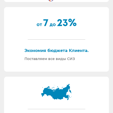
Вся продукция соответствует ТР ТС 019/11.
Поставляем также продукцию с заключением
Минпромторг.
По запросу - подготавливаем тех. задания на
закупку СИЗ исходя из требований Заказчика и
нормативной документации.
Отправляем образцы для проведения
Экономия бюджета Клиента.
производственных испытаний.
Проводим на предприятиях практические и
Поставляем все виды СИЗ
теоретические обучения по использованию СИЗ
и нормативной документации.
Информация для Бухгалтерии:
Поставляем российскую продукцию для
возмещений по ФСС (Минпромторг).
Поставляем СИЗ по системе маркировки
“Честный Знак”