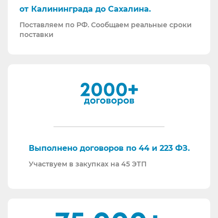
Работаем преимущественно по ЭДО (“СБИС
от Калининграда до Сахалина.
ЭДО”, “ЭДО Диадок”). Мы можем выставлять вам
Поставляем по РФ. Сообщаем реальные сроки
как УПД так и накладные со счет-фактурами.
поставки
Мы максимально прозрачны для ФНС, платим
все налоги в полном объеме и вовремя. Никаких
встречных проверок.
И, наверное, самое главное - мы всегда на связи.
По любому вопросу - звоните, пишите - всегда
ответим на любой интересующий вопрос.
Торговые площадки, на которых участвуем в
закупках:
Выполнено договоров по 44 и 223 ФЗ.
Участвуем в закупках на 45 ЭТП