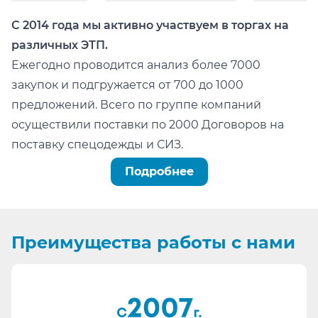
С 2014 года мы активно участвуем в торгах на
различных ЭТП.
Ежегодно проводится анализ более 7000
закупок и подгружается от 700 до 1000
предложений. Всего по группе компаний
осуществили поставки по 2000 Договоров на
поставку спецодежды и СИЗ.
Можно легко проверить тот факт, что мы:
Подробнее
не состоим в реестре недобросовестных
поставщиков (РНП);
не имеем арбитражных или судебных дел по
Преимущества
работы с нами
факту невыполнения обязательств.
Информация для сотрудников отдела
проведения конкурсных процедур, ОМТС,
отдела комплектации: