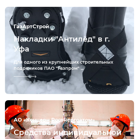
ГазАртСтрой
Накладки "Антилёд" в г.
Уфа
Для одного из крупнейших строительных
подрячиков ПАО "Газпром" ...
АО «Концерн Росэнергоатом»
Средства индивидуальной