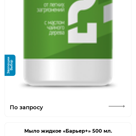
и
В
ы
б
о
р
Э
в
о
л
ю
ц
и
Открыть изображение
По запросу
Мыло жидкое «Барьер+» 500 мл.