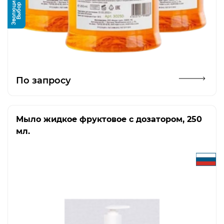
и
В
ы
б
о
р
Э
в
о
л
ю
ц
и
Открыть изображение
По запросу
Мыло жидкое фруктовое с дозатором, 250
мл.