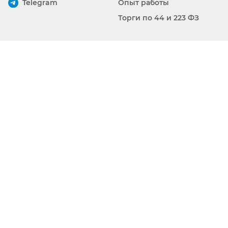
Telegram
Опыт работы
Торги по 44 и 223 ФЗ
Наша локация
г.Уфа ул.Достоевского
139/2
Наши соцсети
Наш вконтакте
Наш YouTube
Все права защищены
2026
2026 © ООО «ЭВОЛЮЦИЯ»
Политика
конфиденциальности