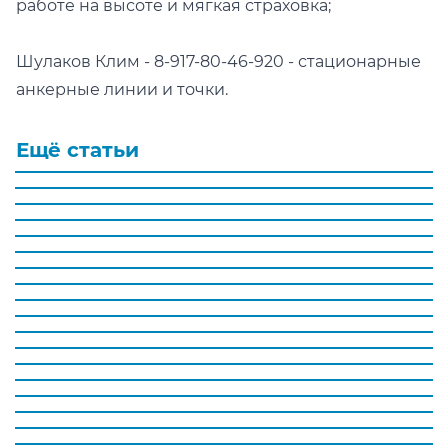
работе на высоте и мягкая страховка;
Шулаков Клим - 8-917-80-46-920 - стационарные
анкерные линии и точки.
Ещё статьи
Какие средства индивидуальной защиты (СИЗ) испо
Что такое страховочная система
Типы анкерных устройств