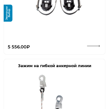
и
В
ы
б
о
р
Э
в
о
л
ю
ц
и
Открыть изображение
5 556.00₽
Зажим на гибкой анкерной линии