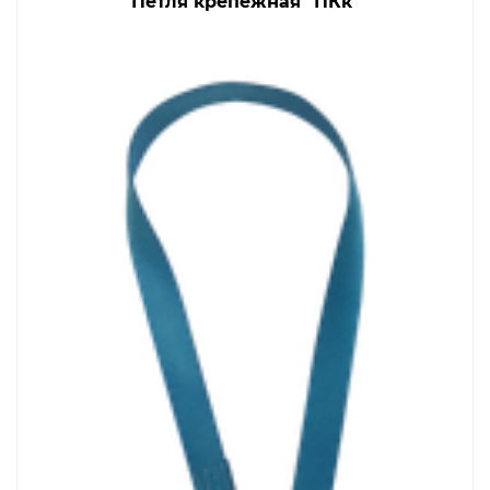
Петля крепежная "ПКк"