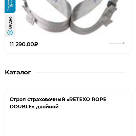
и
В
ы
б
о
р
Э
в
о
л
ю
ц
и
Видео
Открыть изображение
11 290.00₽
Каталог
Строп страховочный «RETEXO ROPE
DOUBLE» двойной