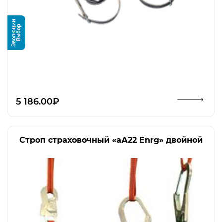
и
В
ы
б
о
р
Э
в
о
л
ю
ц
и
Открыть изображение
5 186.00₽
Строп страховочный «аА22 Enrg» двойной