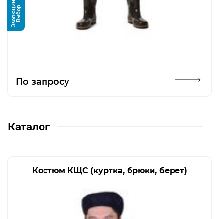
и
В
ы
б
о
р
Э
в
о
л
ю
ц
и
Открыть изображение
По запросу
Каталог
Костюм КЩС (куртка, брюки, берет)