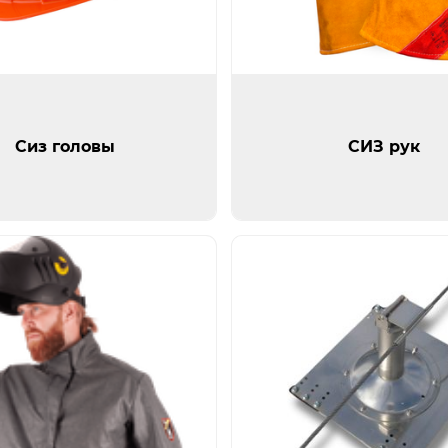
ы
СИЗ рук
Сиз головы
СИЗ рук
Откры