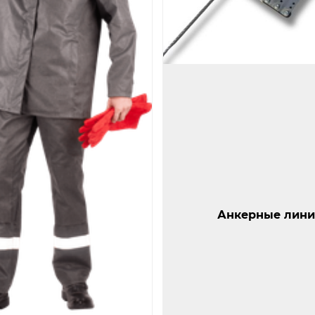
Открыть изображение
да
Анкерные линии
Анкерные лини