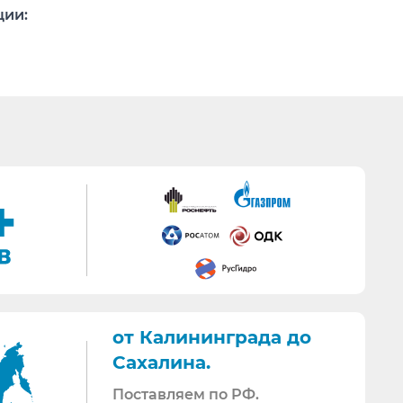
ции:
ссчитывает Заказчик.
ика попусту.
г.
тивной документации.
мативной документации.
от Калининграда до
Сахалина.
так и накладные со счет-фактурами.
Поставляем по РФ.