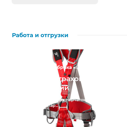
Работа и отгрузки
ПАО «Птицефабрика «Боровская»
Привязи страховочные в
п. Боровский
Отгрузка резиновых перчаток в количестве
более 10 000 пар...