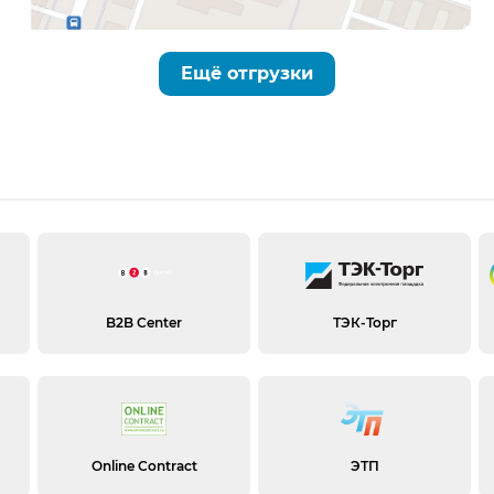
Ещё отгрузки
B2B Center
ТЭК-Торг
Online Contract
ЭТП