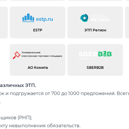
ESTP
ЭТП Регион
АО Комита
SBERB2B
различных ЭТП.
к и подгружается от 700 до 1000 предложений. Все
.
вщиков (РНП);
кту невыполнения обязательств.