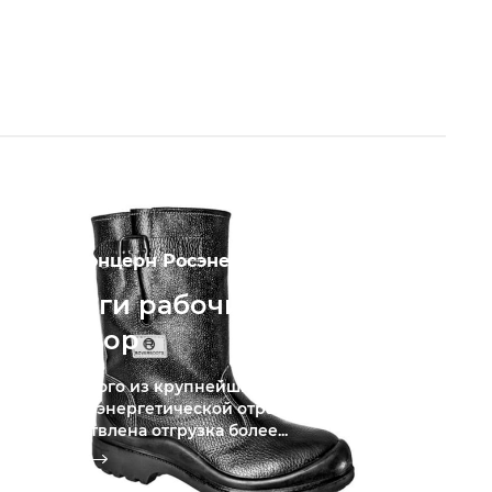
АО «Концерн Росэнергоатом»
Сапоги рабочие и ботинки
в с. Бор
Для одного из крупнейших предприятий
электроэнергетической отрасли России
осуществлена отгрузка более...