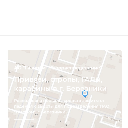
АО "Газпром - Газораспределение"
Привязи, стропы, ГАЛы,
карабины в г. Березники
Реализована поставка средств защиты от
падения с высоты для подразделения ПАО
"Газпром", г. Березники