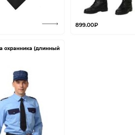
Открыть изображение
Откры
₽
899.00₽
а охранника (длинный