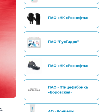
ПАО «НК «Роснефть»
ПАО "РусГидро"
ПАО «НК «Роснефть»
ПАО «Птицефабрика
«Боровская»
д.
АО «Концерн