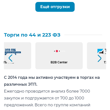
Ещё отгрузки
Торги по 44 и 223 ФЗ
Предыдущий слайд
Следующий слайд
ЭТБ ГПБ
B2B Center
ТЭК
С 2014 года мы активно участвуем в торгах на
различных ЭТП.
Ежегодно проводится анализ более 7000
закупок и подгружается от 700 до 1000
предложений. Всего по группе компаний