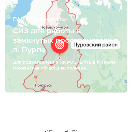
ПАО «НК «Роснефть»
СИЗ для работы в
замкнутых пространствах в
п. Пурпе
Для подразделения НК РОСНЕФТЬ в п. Пурпе
(Тюменская область) выполнена...
ПАО «Птицефабрика «Боровская»
Защитные очки в п.