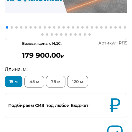
Открыть изображение
О
Артикул:
Pf15
Базовая цена, с НДС:
179 900.00
₽
Длина, м:
15 м
45 м
75 м
120 м
Подбираем СИЗ под любой Бюджет