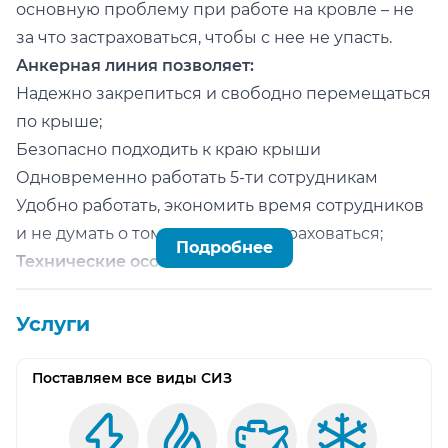
основную проблему при работе на кровле – не
за что застраховаться, чтобы с нее не упасть.
Анкерная линия позволяет:
Надежно закрепиться и свободно перемещаться
по крыше;
Безопасно подходить к краю крыши
Одновременно работать 5-ти сотрудникам
Удобно работать, экономить время сотрудников
и не думать о том, как и за что страховаться;
Подробнее
Технические особенности
Линия сертифицирована согласно ТР ТС 019/2011.
Линия устанавливается на ЛЮБОЙ крыше.
Услуги
Простой способ монтажа не требует разбирать
кровлю до основания.
Поставляем все виды СИЗ
Гарантия защиты от протечки.
Материал - высококачественная нержавеющая