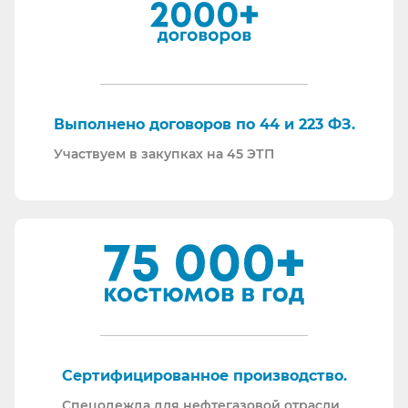
И, наверное, самое главное - мы всегда на связи.
По любому вопросу - звоните, пишите - всегда
ответим на любой интересующий вопрос.
Торговые площадки, на которых участвуем в
закупках:
Выполнено договоров по 44 и 223 ФЗ.
Участвуем в закупках на 45 ЭТП
Сертифицированное производство.
Спецодежда для нефтегазовой отрасли