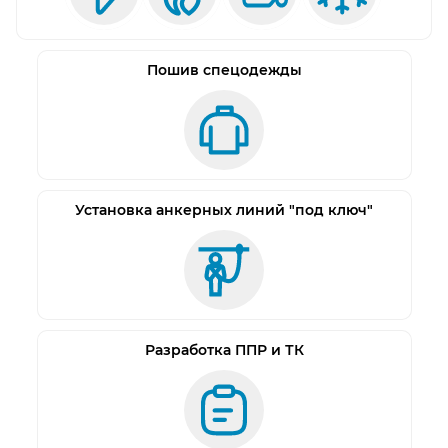
сталь А4.
Срок службы страховочной системы - 20 лет;
У нашей анкерной линии нет аналогов
Пошив спецодежды
Монтаж наших толбов не требует разбора
кровли. Опорная пластина анкерного столба
крепится непосредственно к волне профлиста с
помощью специальных метизов в соответствии
с проектным положением анкерного столба и
Установка анкерных линий "под ключ"
инструкцией по монтажу. Имеющимися в
комплекте с каждым столбом материалами
осуществляется герметизация мест крепления.
Такая технология позволяет монтировать столб
существенно быстрее и надежнее
Разработка ППР и ТК
герметизировать кровлю, исключая протечки.
В случае фальцевой кровли опорная пластина
анкерного столба монтируется на фальцы с