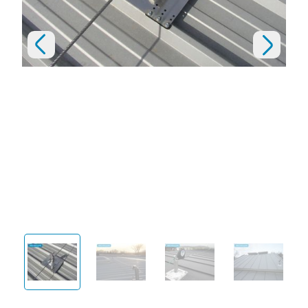
любому углу и краю кровли.
Бесплатное Проектирование.
Предыдущий слайд
Бесплатно проектируем анкерные линии на
Следующий слайд
кровлях с бетонным основанием:
Открыть изображение
- конечного Заказчика;
- генеральных подрядчиков;
- субподрядчиков по СМР;
- проектных и инжиниринговых предприятий.
Мы состоим в СРО (ПиР на ОПО)
Возможно согласование проекта в
Ростехнадзоре по согласованию с Заказчиком.
Всегда даем конкретные сроки под
проектирование.
Поставка оборудования.
Работаем по любому возможному типу
Открыть изображение
Открыть изображение
Открыть изображение
Открыть из
Договоров: