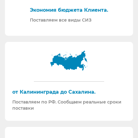
Отправляем образцы для проведения
Экономия бюджета Клиента.
производственных испытаний.
Проводим на предприятиях практические и
Поставляем все виды СИЗ
теоретические обучения по использованию СИЗ
и нормативной документации.
Информация для Бухгалтерии:
Поставляем российскую продукцию для
возмещений по ФСС (Минпромторг).
Поставляем СИЗ по системе маркировки
“Честный Знак”
Работаем преимущественно по ЭДО (“СБИС
от Калининграда до Сахалина.
ЭДО”, “ЭДО Диадок”). Мы можем выставлять вам
Поставляем по РФ. Сообщаем реальные сроки
как УПД так и накладные со счет-фактурами.
поставки
Мы максимально прозрачны для ФНС, платим
все налоги в полном объеме и вовремя. Никаких
встречных проверок.