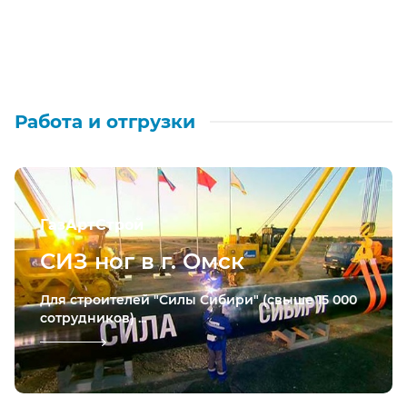
Работа и отгрузки
ГазАртСтрой
СИЗ ног в г. Омск
Для строителей "Силы Сибири" (свыше 15 000
сотрудников) ...