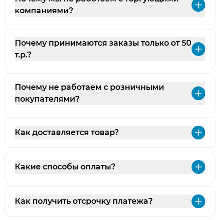
Раз
компаниями?
Почему принимаются заказы только от 50
Раз
т.р.?
Почему не работаем с розничными
Раз
покупателями?
Как доставляется товар?
Раз
Какие способы оплаты?
Раз
Как получить отсрочку платежа?
Раз