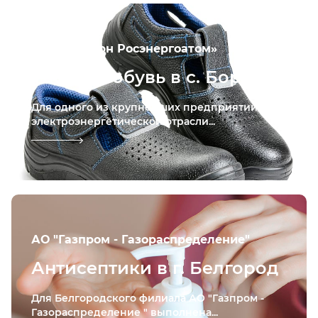
АО «Концерн Росэнергоатом»
Рабочая обувь в с. Бор
Для одного из крупнейших предприятий
электроэнергетической отрасли...
АО "Газпром - Газораспределение"
Антисептики в г. Белгород
Для Белгородского филиала АО "Газпром -
Газораспределение " выполнена...