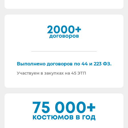
Мы максимально прозрачны для ФНС, платим
все налоги в полном объеме и вовремя. Никаких
встречных проверок.
И, наверное, самое главное - мы всегда на связи.
По любому вопросу - звоните, пишите - всегда
ответим на любой интересующий вопрос.
Торговые площадки, на которых участвуем в
закупках:
Выполнено договоров по 44 и 223 ФЗ.
Участвуем в закупках на 45 ЭТП