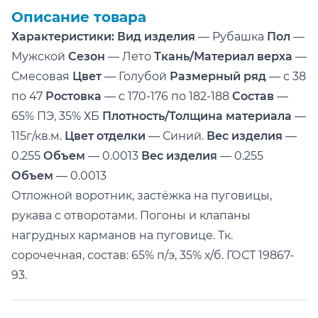
Описание товара
Характеристики:
Вид изделия
— Рубашка
Пол
—
Мужской
Сезон
— Лето
Ткань/Материал верха
—
Смесовая
Цвет
— Голубой
Размерный ряд
— с 38
по 47
Ростовка
— с 170-176 по 182-188
Состав
—
65% ПЭ, 35% ХБ
Плотность/Толщина материала
—
115г/кв.м.
Цвет отделки
— Синий.
Вес изделия
—
0.255
Объем
— 0.0013
Вес изделия
— 0.255
Объем
— 0.0013
Отложной воротник, застёжка на пуговицы,
рукава с отворотами. Погоны и клапаны
нагрудных карманов на пуговице. Тк.
сорочечная, состав: 65% п/э, 35% х/б. ГОСТ 19867-
93.