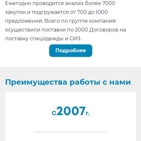
Ежегодно проводится анализ более 7000
закупок и подгружается от 700 до 1000
предложений. Всего по группе компаний
осуществили поставки по 2000 Договоров на
поставку спецодежды и СИЗ.
Можно легко проверить тот факт, что мы:
Подробнее
не состоим в реестре недобросовестных
поставщиков (РНП);
не имеем арбитражных или судебных дел по
Преимущества
работы с нами
факту невыполнения обязательств.
Информация для сотрудников отдела
проведения конкурсных процедур, ОМТС,
отдела комплектации:
Основа любой закупки - Бюджет. Мы подберем
наиболее качественные СИЗ в ту цену, на
которую рассчитывает Заказчик.