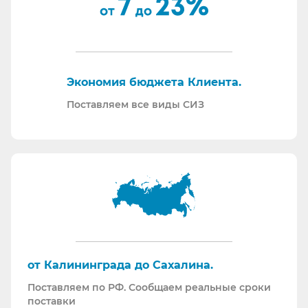
По запросу - подготавливаем тех. задания на
закупку СИЗ исходя из требований Заказчика и
нормативной документации.
Отправляем образцы для проведения
Экономия бюджета Клиента.
производственных испытаний.
Проводим на предприятиях практические и
Поставляем все виды СИЗ
теоретические обучения по использованию СИЗ
и нормативной документации.
Информация для Бухгалтерии:
Поставляем российскую продукцию для
возмещений по ФСС (Минпромторг).
Поставляем СИЗ по системе маркировки
“Честный Знак”
Работаем преимущественно по ЭДО (“СБИС
от Калининграда до Сахалина.
ЭДО”, “ЭДО Диадок”). Мы можем выставлять вам
Поставляем по РФ. Сообщаем реальные сроки
как УПД так и накладные со счет-фактурами.
поставки