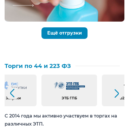
Ещё отгрузки
Торги по 44 и 223 ФЗ
Предыдущий слайд
Следующий слайд
ИС Закупки
ЭТБ ГПБ
B2B 
С 2014 года мы активно участвуем в торгах на
различных ЭТП.