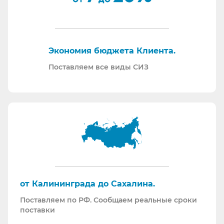
закупку СИЗ исходя из требований Заказчика и
нормативной документации.
Отправляем образцы для проведения
Экономия бюджета Клиента.
производственных испытаний.
Проводим на предприятиях практические и
Поставляем все виды СИЗ
теоретические обучения по использованию СИЗ
и нормативной документации.
Информация для Бухгалтерии:
Поставляем российскую продукцию для
возмещений по ФСС (Минпромторг).
Поставляем СИЗ по системе маркировки
“Честный Знак”
Работаем преимущественно по ЭДО (“СБИС
от Калининграда до Сахалина.
ЭДО”, “ЭДО Диадок”). Мы можем выставлять вам
Поставляем по РФ. Сообщаем реальные сроки
как УПД так и накладные со счет-фактурами.
поставки
Мы максимально прозрачны для ФНС, платим