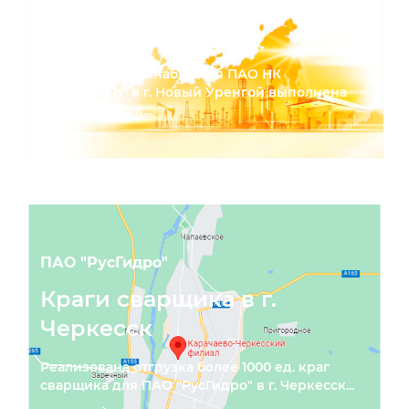
логотипом заказчика в г.
Новый Уренгой
Для структуры снабжения ПАО НК
"РОСНЕФТЬ" в г. Новый Уренгой выполнена
отгрузка касок...
ПАО "РусГидро"
Краги сварщика в г.
Черкесск
Реализована отгрузка более 1000 ед. краг
сварщика для ПАО "РусГидро" в г. Черкесск...