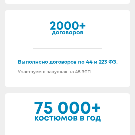
все налоги в полном объеме и вовремя. Никаких
встречных проверок.
И, наверное, самое главное - мы всегда на связи.
По любому вопросу - звоните, пишите - всегда
ответим на любой интересующий вопрос.
Торговые площадки, на которых участвуем в
закупках:
Выполнено договоров по 44 и 223 ФЗ.
Участвуем в закупках на 45 ЭТП