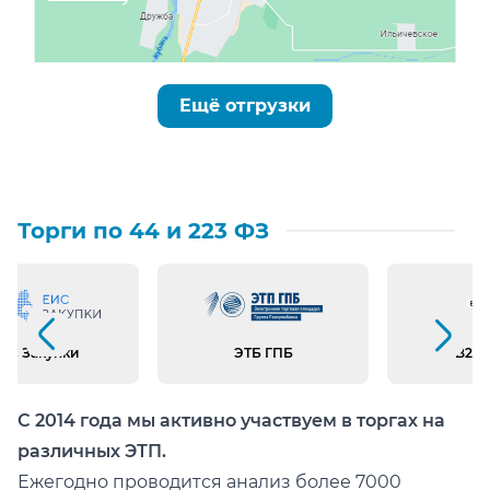
Ещё отгрузки
Торги по 44 и 223 ФЗ
Предыдущий слайд
Следующий слайд
ИС Закупки
ЭТБ ГПБ
B2B 
С 2014 года мы активно участвуем в торгах на
различных ЭТП.
Ежегодно проводится анализ более 7000