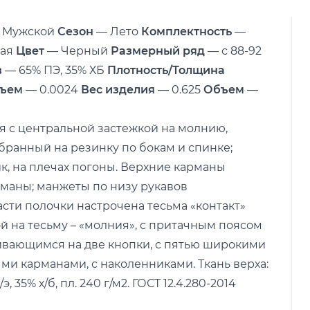
 Мужской
Сезон
— Лето
Комплектность
—
вая
Цвет
— Черный
Размерный ряд
— с 88-92
в
— 65% ПЭ, 35% ХБ
Плотность/Толщина
ъем
— 0.0024
Вес изделия
— 0.625
Объем
—
ая с центральной застежкой на молнию,
обранный на резинку по бокам и спинке;
ик, на плечах погоны. Верхние карманы
маны; манжеты по низу рукавов
сти полочки настрочена тесьма «контакт»
ой на тесьму – «молния», с притачным поясом
гивающимся на две кнопки, с пятью широкими
и карманами, с наколенниками. Ткань верха:
 35% х/б, пл. 240 г/м2. ГОСТ 12.4.280-2014