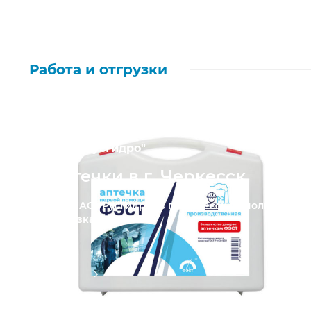
Работа и отгрузки
ПАО "РусГидро"
Аптечки в г. Черкесск
Для ПАО "РусГидро" в г. Черкесск выполнена
отгрузка...