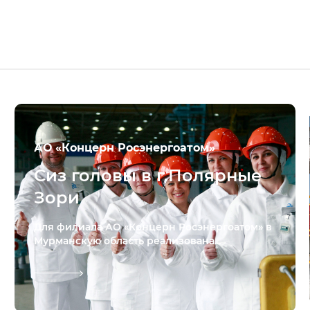
АО «Концерн Росэнергоатом»
Сиз головы в г.Полярные
Зори
Для филиала АО «Концерн Росэнергоатом» в
Мурманскую область реализована...