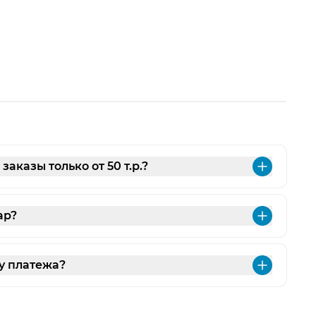
аказы только от 50 т.р.?
Разве
ар?
Разве
у платежа?
Разве