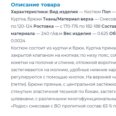
Описание товара
Характеристики:
Вид изделия
— Костюм
Пол
—
Куртка, брюки
Ткань/Материал верха
— Смесо
по 120-124
Ростовка
— с 170-176 по 182-188
Соста
материала
— 240 г/кв.м
Вес изделия
— 0.625
Об
0.0024
Костюм состоит из куртки и брюк. Куртка прям
закрытой клапаном на кнопках; по низу пояс, с
кокетки на полочке и спинке, отложной воротн
застегиваются на молнию, удобные нижние кар
регулируются с помощью кнопок. На верхней ча
(петли). Брюки прямые, с центральной застёжк
стянутым эластичной тесьмой по бокам, засте
шлевками, с различными многофункциональным
«Родос» смесовая с ВО пропиткой состав: 65 % п/э,