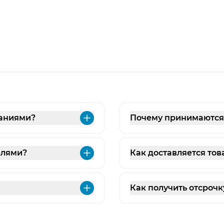
паниями?
Почему принимаются з
Развернуть
елями?
Как доставляется тов
Развернуть
Как получить отсрочк
Развернуть