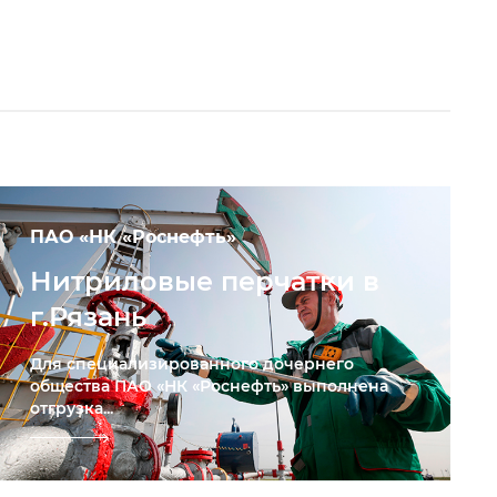
ПАО «НК «Роснефть»
Нитриловые перчатки в
г.Рязань
Для специализированного дочернего
общества ПАО «НК «Роснефть» выполнена
отгрузка...