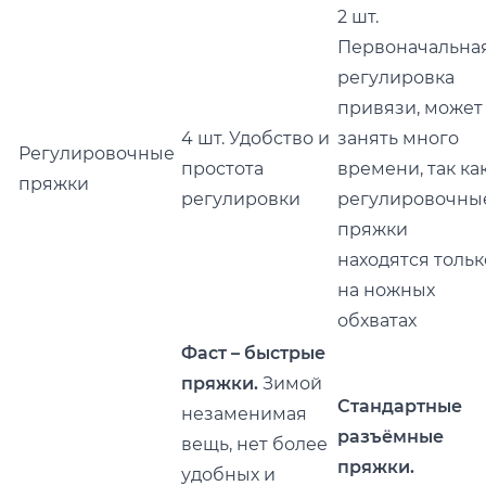
2 шт.
Первоначальна
регулировка
привязи, может
4 шт. Удобство и
занять много
Регулировочные
простота
времени, так ка
пряжки
регулировки
регулировочн
пряжки
находятся тольк
на ножных
обхватах
Фаст – быстрые
пряжки.
Зимой
Стандартные
незаменимая
разъёмные
вещь, нет более
пряжки.
удобных и