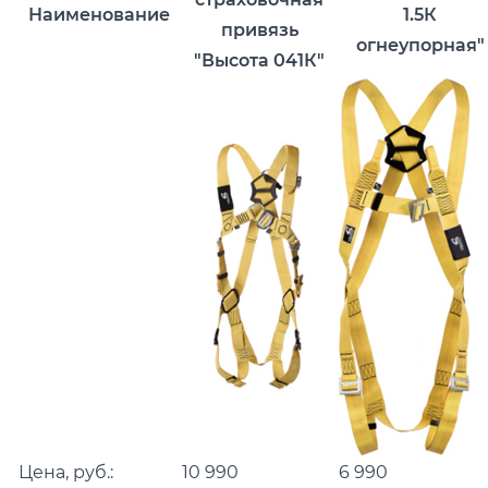
Наименование
1.5К
привязь
огнеупорная"
"Высота 041К"
Цена, руб.:
10 990
6 990