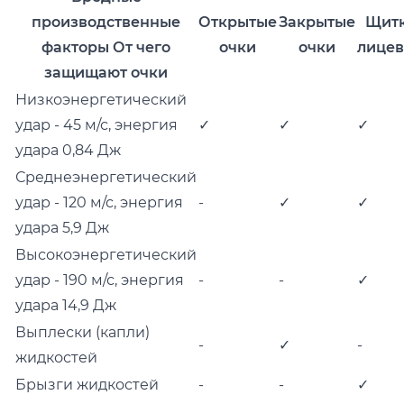
производственные
Открытые
Закрытые
Щит
факторы От чего
очки
очки
лице
защищают очки
Низкоэнергетический
удар - 45 м/с, энергия
✓
✓
✓
удара 0,84 Дж
Среднеэнергетический
удар - 120 м/с, энергия
-
✓
✓
удара 5,9 Дж
Высокоэнергетический
удар - 190 м/с, энергия
-
-
✓
удара 14,9 Дж
Выплески (капли)
-
✓
-
жидкостей
Брызги жидкостей
-
-
✓