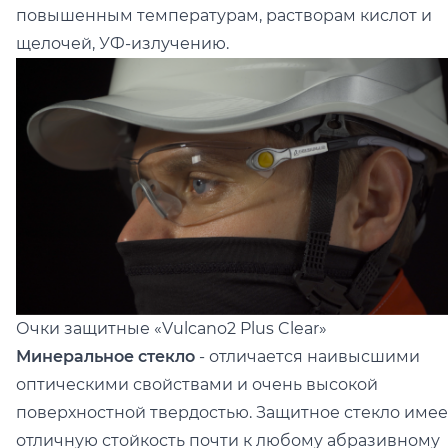
повышенным температурам, растворам кислот и
щелочей, УФ-излучению.
Очки защитные
«Vulcano2 Plus Clear»
Минеральное стекло
- отличается наивысшими
оптическими свойствами и очень высокой
поверхностной твердостью. Защитное стекло имее
отличную стойкость почти к любому абразивному