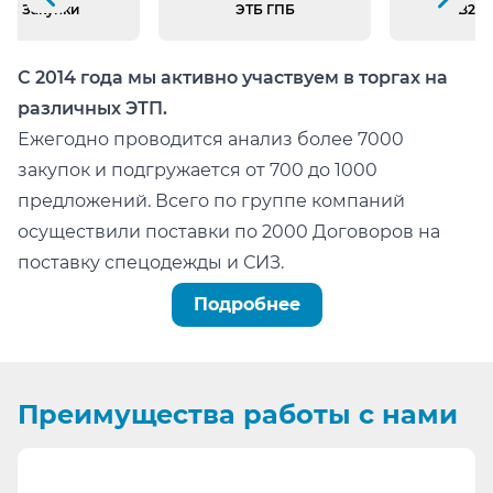
Следующий слайд
ИС Закупки
ЭТБ ГПБ
B2B 
С 2014 года мы активно участвуем в торгах на
различных ЭТП.
Ежегодно проводится анализ более 7000
закупок и подгружается от 700 до 1000
предложений. Всего по группе компаний
осуществили поставки по 2000 Договоров на
поставку спецодежды и СИЗ.
Можно легко проверить тот факт, что мы:
Подробнее
не состоим в реестре недобросовестных
поставщиков (РНП);
не имеем арбитражных или судебных дел по
Преимущества
работы с нами
факту невыполнения обязательств.
Информация для сотрудников отдела
проведения конкурсных процедур, ОМТС,