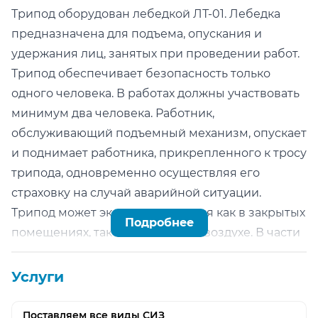
Трипод оборудован лебедкой ЛТ-01. Лебедка
предназначена для подъема, опускания и
удержания лиц, занятых при проведении работ.
Трипод обеспечивает безопасность только
одного человека. В работах должны участвовать
минимум два человека. Работник,
обслуживающий подъемный механизм, опускает
и поднимает работника, прикрепленного к тросу
трипода, одновременно осуществляя его
страховку на случай аварийной ситуации.
Трипод может эксплуатироваться как в закрытых
Подробнее
помещениях, так и на открытом воздухе. В части
воздействия климатических факторов, трипод
соответствует исполнению У1 ГОСТ 15150.
Услуги
Диапазон температур окружающего воздуха: от
— 40 до 40.
Поставляем все виды СИЗ