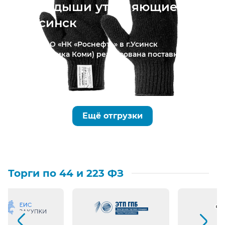
Вкладыши утепляющие в
г.Усинск
Для ПАО «НК «Роснефть» в г.Усинск
(Республика Коми) реализована поставка...
Ещё отгрузки
Торги по 44 и 223 ФЗ
Предыдущий слайд