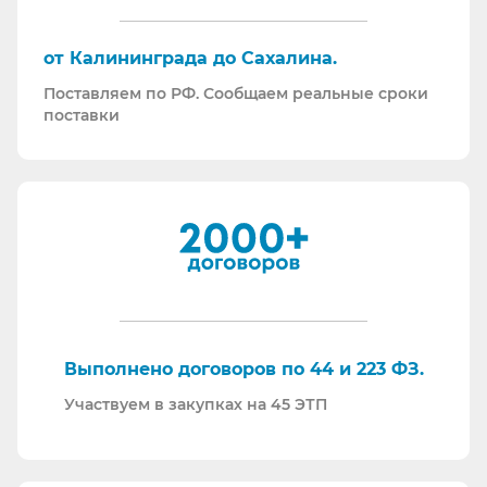
“Честный Знак”
Работаем преимущественно по ЭДО (“СБИС
от Калининграда до Сахалина.
ЭДО”, “ЭДО Диадок”). Мы можем выставлять вам
Поставляем по РФ. Сообщаем реальные сроки
как УПД так и накладные со счет-фактурами.
поставки
Мы максимально прозрачны для ФНС, платим
все налоги в полном объеме и вовремя. Никаких
встречных проверок.
И, наверное, самое главное - мы всегда на связи.
По любому вопросу - звоните, пишите - всегда
ответим на любой интересующий вопрос.
Торговые площадки, на которых участвуем в
закупках:
Выполнено договоров по 44 и 223 ФЗ.
Участвуем в закупках на 45 ЭТП