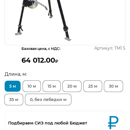
Открыть изображение
Артикул:
ТМ1 5
Базовая цена, с НДС:
64 012.00
₽
Длина, м:
5 м
10 м
15 м
20 м
25 м
30 м
35 м
0, без лебедки м
Подбираем СИЗ под любой Бюджет