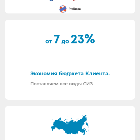
Вашему техническому заданию.
Вся продукция соответствует ТР ТС 019/11.
Поставляем также продукцию с заключением
Минпромторг.
По запросу - подготавливаем тех. задания на
закупку СИЗ исходя из требований Заказчика и
нормативной документации.
Отправляем образцы для проведения
Экономия бюджета Клиента.
производственных испытаний.
Проводим на предприятиях практические и
Поставляем все виды СИЗ
теоретические обучения по использованию СИЗ
и нормативной документации.
Информация для Бухгалтерии:
Поставляем российскую продукцию для
возмещений по ФСС (Минпромторг).
Поставляем СИЗ по системе маркировки