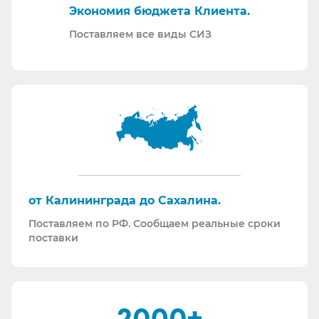
Экономия бюджета Клиента.
производственных испытаний.
Проводим на предприятиях практические и
Поставляем все виды СИЗ
теоретические обучения по использованию СИЗ
и нормативной документации.
Информация для Бухгалтерии:
Поставляем российскую продукцию для
возмещений по ФСС (Минпромторг).
Поставляем СИЗ по системе маркировки
“Честный Знак”
Работаем преимущественно по ЭДО (“СБИС
от Калининграда до Сахалина.
ЭДО”, “ЭДО Диадок”). Мы можем выставлять вам
Поставляем по РФ. Сообщаем реальные сроки
как УПД так и накладные со счет-фактурами.
поставки
Мы максимально прозрачны для ФНС, платим
все налоги в полном объеме и вовремя. Никаких
встречных проверок.
И, наверное, самое главное - мы всегда на связи.