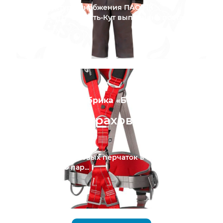
Для структуры снабжения ПАО НК
"РОСНЕФТЬ" в г. Усть-Кут выполнена поставка...
ПАО «Птицефабрика «Боровская»
Привязи страховочные в п.
Боровский
Отгрузка резиновых перчаток в количестве
более 10 000 пар...