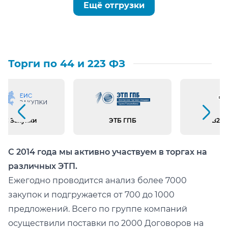
Ещё отгрузки
Торги по 44 и 223 ФЗ
Предыдущий слайд
Следующий слайд
ИС Закупки
ЭТБ ГПБ
B2B 
С 2014 года мы активно участвуем в торгах на
различных ЭТП.
Ежегодно проводится анализ более 7000
закупок и подгружается от 700 до 1000
предложений. Всего по группе компаний
осуществили поставки по 2000 Договоров на