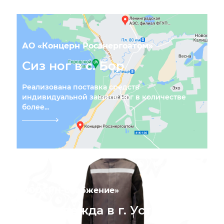
АО «Концерн Росэнергоатом»
Сиз ног в с. Бор
Реализована поставка средств
индивидуальной защиты ног в количестве
более...
ООО «РН-Снабжение»
Спецодежда в г. Усть-Кут