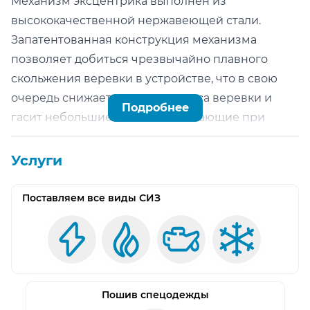
Механизм эксцентрика выполнен из
высококачественной нержавеющей стали.
Запатентованная конструкция механизма
позволяет добиться чрезвычайно плавного
скольжения веревки в устройстве, что в свою
очередь снижает скорость износа веревки и
Подробнее
гасит небольшие рывки, возникающие при
работе.
Плавность протравливания веревки также
Услуги
позволяет использовать DRUID в качестве
зажима для подъема по веревке.
Поставляем все виды СИЗ
Эксцентрик может быть освобожден из
положения блокировки при помощи ручки как
под нагрузкой, так и без нее.
На корпусе устройства расположена стальная
проушина для крепления предохранительной
Пошив спецодежды