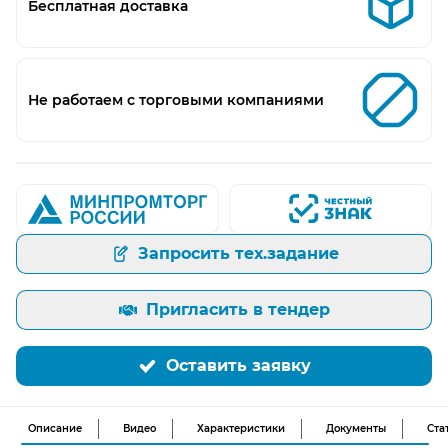
Бесплатная доставка
Не работаем с торговыми компаниями
Запросить тех.задание
Пригласить в тендер
Оставить заявку
Описание
Видео
Характеристики
Документы
Ста