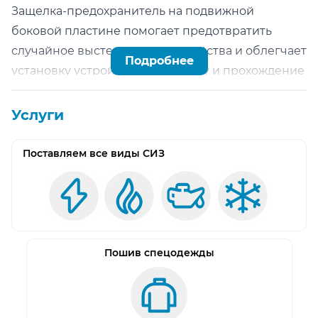
Защелка-предохранитель на подвижной
боковой пластине помогает предотвратить
случайное выстегивание устройства и облегчает
Подробнее
установку устройства на веревку и прохождение
промежуточных точек страховки.
Поворотный эксцентрик позволяет легче
Услуги
выбрать слабину веревки.
RIG также может использоваться для
Поставляем все виды СИЗ
организации полиспастов и для коротких
подъемов по веревке.
Масса, г 380
Производитель Petzl
Пошив спецодежды