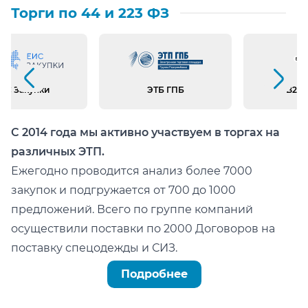
Торги по 44 и 223 ФЗ
Предыдущий слайд
Следующий слайд
ИС Закупки
ЭТБ ГПБ
B2B 
С 2014 года мы активно участвуем в торгах на
различных ЭТП.
Ежегодно проводится анализ более 7000
закупок и подгружается от 700 до 1000
предложений. Всего по группе компаний
осуществили поставки по 2000 Договоров на
поставку спецодежды и СИЗ.
Можно легко проверить тот факт, что мы:
Подробнее
не состоим в реестре недобросовестных
поставщиков (РНП);