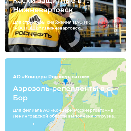
Каски защитные в г.
Нижневартовск
Для структуры снабжения ПАО НК
"РОСНЕФТЬ" г.Нижневартовск...
АО «Концерн Росэнергоатом»
Аэрозоль-репелленты в с.
Бор
Для филиала АО «Концерн Росэнергоатом» в
Ленинградской области выполнена отгрузка...