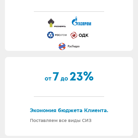
Работаем с отсрочкой платежа.
Информация для сотрудников отдела охраны
труда:
Все предлагаемые СИЗ будут соответствовать
Вашему техническому заданию.
Вся продукция соответствует ТР ТС 019/11.
Поставляем также продукцию с заключением
Минпромторг.
По запросу - подготавливаем тех. задания на
закупку СИЗ исходя из требований Заказчика и
нормативной документации.
Отправляем образцы для проведения
Экономия бюджета Клиента.
производственных испытаний.
Проводим на предприятиях практические и
Поставляем все виды СИЗ
теоретические обучения по использованию СИЗ
и нормативной документации.