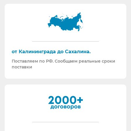
Информация для Бухгалтерии:
Поставляем российскую продукцию для
возмещений по ФСС (Минпромторг).
Поставляем СИЗ по системе маркировки
“Честный Знак”
Работаем преимущественно по ЭДО (“СБИС
от Калининграда до Сахалина.
ЭДО”, “ЭДО Диадок”). Мы можем выставлять вам
Поставляем по РФ. Сообщаем реальные сроки
как УПД так и накладные со счет-фактурами.
поставки
Мы максимально прозрачны для ФНС, платим
все налоги в полном объеме и вовремя. Никаких
встречных проверок.
И, наверное, самое главное - мы всегда на связи.
По любому вопросу - звоните, пишите - всегда
ответим на любой интересующий вопрос.
Торговые площадки, на которых участвуем в
закупках: