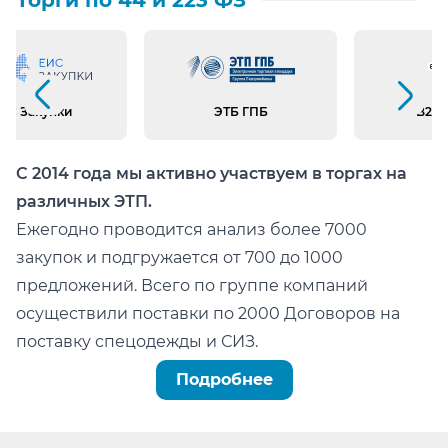
Предыдущий слайд
Следующий слайд
ИС Закупки
ЭТБ ГПБ
B2B 
С 2014 года мы активно участвуем в торгах на
различных ЭТП.
Ежегодно проводится анализ более 7000
закупок и подгружается от 700 до 1000
предложений. Всего по группе компаний
осуществили поставки по 2000 Договоров на
поставку спецодежды и СИЗ.
Можно легко проверить тот факт, что мы:
Подробнее
не состоим в реестре недобросовестных
поставщиков (РНП);