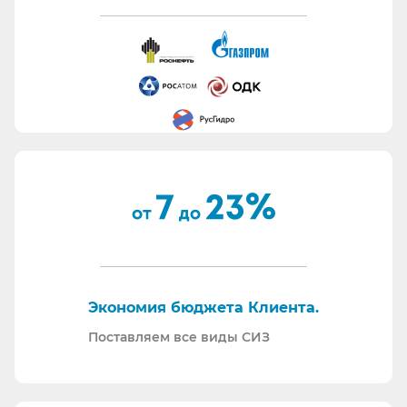
Работаем с отсрочкой платежа.
Информация для сотрудников отдела охраны
труда:
Все предлагаемые СИЗ будут соответствовать
Вашему техническому заданию.
Вся продукция соответствует ТР ТС 019/11.
Поставляем также продукцию с заключением
Минпромторг.
По запросу - подготавливаем тех. задания на
закупку СИЗ исходя из требований Заказчика и
нормативной документации.
Отправляем образцы для проведения
Экономия бюджета Клиента.
производственных испытаний.
Проводим на предприятиях практические и
Поставляем все виды СИЗ
теоретические обучения по использованию СИЗ
и нормативной документации.