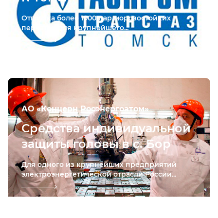
Отгрузка более 1000 пар морозостойких
перчаток для крупнейшего...
АО «Концерн Росэнергоатом»
Средства индивидуальной
защиты головы в с. Бор
Для одного из крупнейших предприятий
электроэнергетической отрасли России...