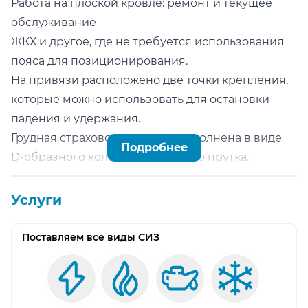
Работа на плоской кровле: ремонт и текущее
обслуживание
ЖКХ и другое, где не требуется использования
пояса для позиционирования.
На привязи расположено две точки крепления,
которые можно использовать для остановки
падения и удержания.
Грудная страховочная точка выполнена в виде
Подробнее
D-образного кольца из стального прутка.
Удобнее, чем классический вариант в виде двух
текстильных коушей. Потому что не требует
Услуги
дополнительной блокировки карабином.
Привязь выполнена из синтетической ленты
Поставляем все виды СИЗ
шириной 45 мм. Верхние и нижние лямки
привязи изготовлены в разных цветах, для
удобства надевания.