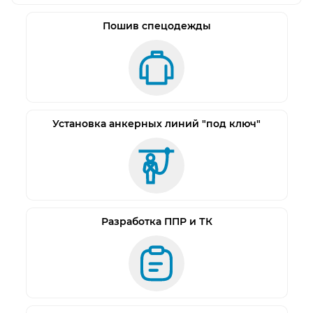
Регулировка привязи осуществляется с
помощью 4 регулировочных пряжек. Пряжки на
Пошив спецодежды
ногах разъёмные, что облегчает надевание
привязи.
Привязь стандартно поставляется в трех
размерах S, M, L. Дополнительно по заказу
привязь может быть изготовлены в особо малых
Установка анкерных линий "под ключ"
(XS), а также особо больших (XL) размерах.
Благодаря этому привязь можно подобрать под
работника как 42 размера, так и для солидных
работников размером больше 60.
Маркировка закрыта прозрачных пластиковым
Разработка ППР и ТК
чехлом.
Согласно ГОСТ Р ЕН 361-2008 и ГОСТ EN 358-2008,
все страховочные привязи проходят испытания
с максимальным весом работника до 100 кг.