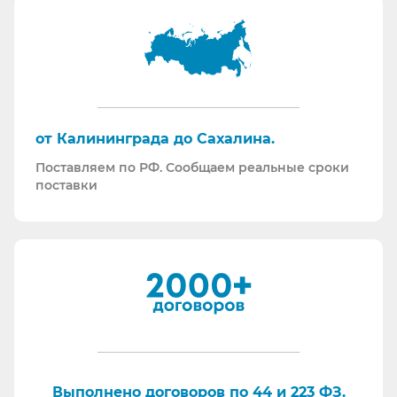
Информация для Бухгалтерии:
Поставляем российскую продукцию для
возмещений по ФСС (Минпромторг).
Поставляем СИЗ по системе маркировки
“Честный Знак”
Работаем преимущественно по ЭДО (“СБИС
от Калининграда до Сахалина.
ЭДО”, “ЭДО Диадок”). Мы можем выставлять вам
Поставляем по РФ. Сообщаем реальные сроки
как УПД так и накладные со счет-фактурами.
поставки
Мы максимально прозрачны для ФНС, платим
все налоги в полном объеме и вовремя. Никаких
встречных проверок.
И, наверное, самое главное - мы всегда на связи.
По любому вопросу - звоните, пишите - всегда
ответим на любой интересующий вопрос.
Торговые площадки, на которых участвуем в
закупках:
Выполнено договоров по 44 и 223 ФЗ.