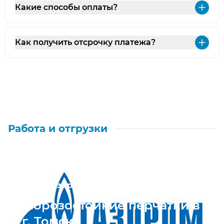
Какие способы оплаты?
Раз
Как получить отсрочку платежа?
Раз
Работа и отгрузки
ООО "Газпром Бурение"
Морозостойкие перчатки в
г. Томск