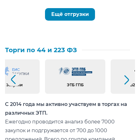
Ещё отгрузки
Торги по 44 и 223 ФЗ
Предыдущий слайд
Следующий слайд
ИС Закупки
ЭТБ ГПБ
B2B 
С 2014 года мы активно участвуем в торгах на
различных ЭТП.
Ежегодно проводится анализ более 7000
закупок и подгружается от 700 до 1000
предложений. Всего по группе компаний