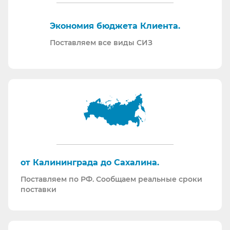
Отправляем образцы для проведения
Экономия бюджета Клиента.
производственных испытаний.
Проводим на предприятиях практические и
Поставляем все виды СИЗ
теоретические обучения по использованию СИЗ
и нормативной документации.
Информация для Бухгалтерии:
Поставляем российскую продукцию для
возмещений по ФСС (Минпромторг).
Поставляем СИЗ по системе маркировки
“Честный Знак”
Работаем преимущественно по ЭДО (“СБИС
от Калининграда до Сахалина.
ЭДО”, “ЭДО Диадок”). Мы можем выставлять вам
Поставляем по РФ. Сообщаем реальные сроки
как УПД так и накладные со счет-фактурами.
поставки
Мы максимально прозрачны для ФНС, платим
все налоги в полном объеме и вовремя. Никаких
встречных проверок.