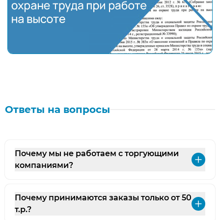
Полный разбор нового приказа № 782Н "Об утверж
Ответы на вопросы
Почему мы не работаем с торгующими
Раз
компаниями?
Почему принимаются заказы только от 50
Раз
т.р.?