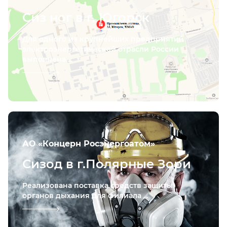
Сиз ног в г. Югорск
Для одного из крупнейших предприятий
электроэнергетической отрасли России
выполнена ...
АО «Концерн Росэнергоатом»
Сизод в г.Полярные Зори
Реализована поставка средств защиты
органов дыхания для филиала ...