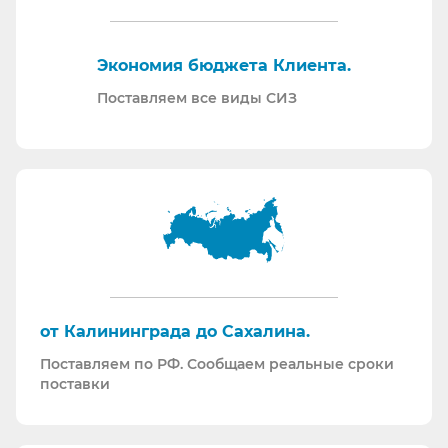
нормативной документации.
Отправляем образцы для проведения
Экономия бюджета Клиента.
производственных испытаний.
Проводим на предприятиях практические и
Поставляем все виды СИЗ
теоретические обучения по использованию СИЗ
и нормативной документации.
Информация для Бухгалтерии:
Поставляем российскую продукцию для
возмещений по ФСС (Минпромторг).
Поставляем СИЗ по системе маркировки
“Честный Знак”
Работаем преимущественно по ЭДО (“СБИС
от Калининграда до Сахалина.
ЭДО”, “ЭДО Диадок”). Мы можем выставлять вам
Поставляем по РФ. Сообщаем реальные сроки
как УПД так и накладные со счет-фактурами.
поставки
Мы максимально прозрачны для ФНС, платим
все налоги в полном объеме и вовремя. Никаких