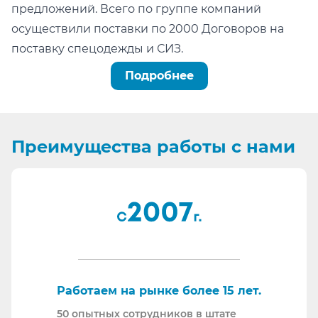
предложений. Всего по группе компаний
осуществили поставки по 2000 Договоров на
поставку спецодежды и СИЗ.
Можно легко проверить тот факт, что мы:
Подробнее
не состоим в реестре недобросовестных
поставщиков (РНП);
не имеем арбитражных или судебных дел по
Преимущества
работы с нами
факту невыполнения обязательств.
Информация для сотрудников отдела
проведения конкурсных процедур, ОМТС,
отдела комплектации:
Основа любой закупки - Бюджет. Мы подберем
наиболее качественные СИЗ в ту цену, на
которую рассчитывает Заказчик.
Работаем как по 223-ФЗ так и по 44-ФЗ.
Работаем на рынке более 15 лет.
Специализируемся на корпоративных закупках.
50 опытных сотрудников в штате