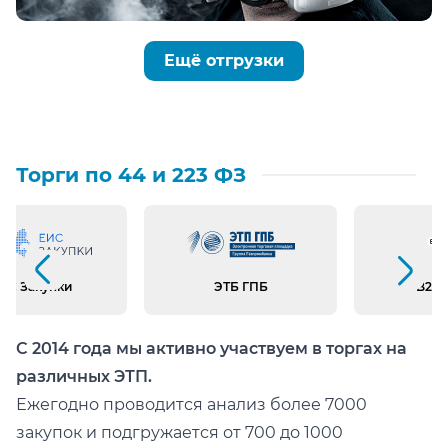
Ещё отгрузки
Торги по 44 и 223 ФЗ
Предыдущий слайд
Следующий слайд
ИС Закупки
ЭТБ ГПБ
B2B 
С 2014 года мы активно участвуем в торгах на
различных ЭТП.
Ежегодно проводится анализ более 7000
закупок и подгружается от 700 до 1000