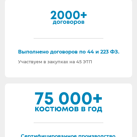
встречных проверок.
И, наверное, самое главное - мы всегда на связи.
По любому вопросу - звоните, пишите - всегда
ответим на любой интересующий вопрос.
Торговые площадки, на которых участвуем в
закупках:
Выполнено договоров по 44 и 223 ФЗ.
Участвуем в закупках на 45 ЭТП
Сертифицированное производство.