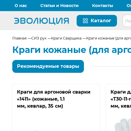
О нас
Статьи и Новости
Контакты
О
Каталог
Перейти на главную страницу
Главная
СИЗ рук
Краги Сварщика
Краги кожаные (для арг
Краги кожаные (для арг
Рекомендуемые товары
Краги для аргоновой сварки
Краги д
«1411» (кожаные, 1.1
«T30-11-
мм, кевлар, 35 см)
мм, кев