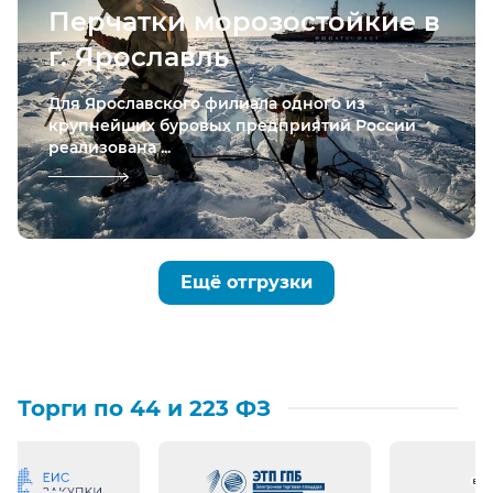
Перчатки морозостойкие в
г. Ярославль
Для Ярославского филиала одного из
крупнейших буровых предприятий России
реализована ...
Ещё отгрузки
Торги по 44 и 223 ФЗ