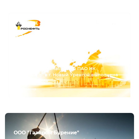
ПАО «НК «Роснефть»
Каски защитные с
логотипом заказчика в г.
Новый Уренгой
Для структуры снабжения ПАО НК
"РОСНЕФТЬ" в г. Новый Уренгой выполнена
отгрузка касок...
ООО "Газпром Бурение"