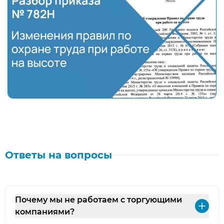
Полный разбор нового приказа № 782Н "Об утверж
Ответы на вопросы
Почему мы не работаем с торгующими
Раз
компаниями?