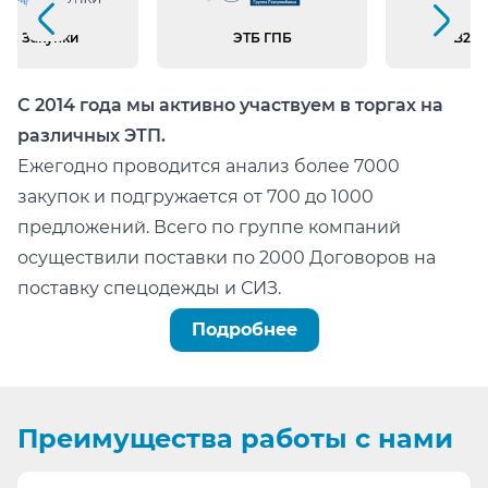
Предыдущий слайд
Следующий слайд
ИС Закупки
ЭТБ ГПБ
B2B 
С 2014 года мы активно участвуем в торгах на
различных ЭТП.
Ежегодно проводится анализ более 7000
закупок и подгружается от 700 до 1000
предложений. Всего по группе компаний
осуществили поставки по 2000 Договоров на
поставку спецодежды и СИЗ.
Можно легко проверить тот факт, что мы:
Подробнее
не состоим в реестре недобросовестных
поставщиков (РНП);
не имеем арбитражных или судебных дел по
Преимущества
работы с нами
факту невыполнения обязательств.
Информация для сотрудников отдела