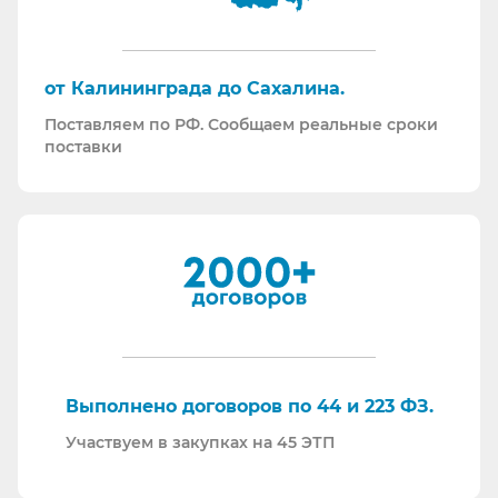
Поставляем СИЗ по системе маркировки
“Честный Знак”
Работаем преимущественно по ЭДО (“СБИС
от Калининграда до Сахалина.
ЭДО”, “ЭДО Диадок”). Мы можем выставлять вам
Поставляем по РФ. Сообщаем реальные сроки
как УПД так и накладные со счет-фактурами.
поставки
Мы максимально прозрачны для ФНС, платим
все налоги в полном объеме и вовремя. Никаких
встречных проверок.
И, наверное, самое главное - мы всегда на связи.
По любому вопросу - звоните, пишите - всегда
ответим на любой интересующий вопрос.
Торговые площадки, на которых участвуем в
закупках:
Выполнено договоров по 44 и 223 ФЗ.
Участвуем в закупках на 45 ЭТП