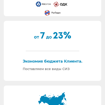
Все предлагаемые СИЗ будут соответствовать
Вашему техническому заданию.
Вся продукция соответствует ТР ТС 019/11.
Поставляем также продукцию с заключением
Минпромторг.
По запросу - подготавливаем тех. задания на
закупку СИЗ исходя из требований Заказчика и
нормативной документации.
Отправляем образцы для проведения
Экономия бюджета Клиента.
производственных испытаний.
Проводим на предприятиях практические и
Поставляем все виды СИЗ
теоретические обучения по использованию СИЗ
и нормативной документации.
Информация для Бухгалтерии:
Поставляем российскую продукцию для
возмещений по ФСС (Минпромторг).