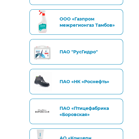
ООО «Газпром
межрегионгаз Тамбов»
ПАО "РусГидро"
ПАО «НК «Роснефть»
ПАО «Птицефабрика
«Боровская»
АО «Концерн