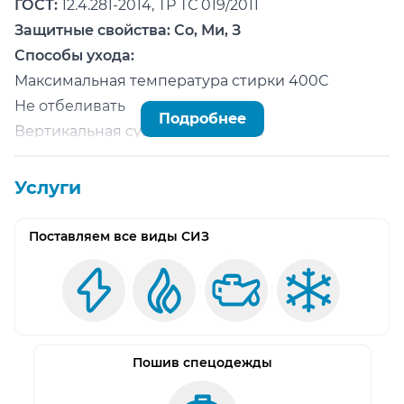
ГОСТ:
12.4.281-2014, ТР ТС 019/2011
Защитные свойства: Со, Ми, З
Способы ухода:
Максимальная температура стирки 400С
Не отбеливать
Подробнее
Вертикальная сушка без отжима
Глажение при температуре не выше 1100С
Химчистка разрешена
Услуги
Допускается 25 стирок при температуре 400С
или 5 химчисток.
Поставляем все виды СИЗ
Срок хранения:
не ограничен
Специальные условия при транспортировке:
отсутствуют
Утилизация:
вместе с бытовым мусором без
особенностей
Пошив спецодежды