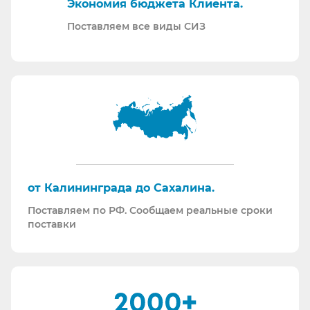
Экономия бюджета Клиента.
производственных испытаний.
Проводим на предприятиях практические и
Поставляем все виды СИЗ
теоретические обучения по использованию СИЗ
и нормативной документации.
Информация для Бухгалтерии:
Поставляем российскую продукцию для
возмещений по ФСС (Минпромторг).
Поставляем СИЗ по системе маркировки
“Честный Знак”
Работаем преимущественно по ЭДО (“СБИС
от Калининграда до Сахалина.
ЭДО”, “ЭДО Диадок”). Мы можем выставлять вам
Поставляем по РФ. Сообщаем реальные сроки
как УПД так и накладные со счет-фактурами.
поставки
Мы максимально прозрачны для ФНС, платим
все налоги в полном объеме и вовремя. Никаких
встречных проверок.
И, наверное, самое главное - мы всегда на связи.