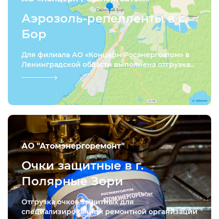
Аэрозоль-репелленты в с.
Бор
Для филиала АО «Концерн Росэнергоатом» в
Ленинградской области выполнена отгрузка...
АО "Атомэнергоремонт"
Очки защитные в г.
Полярные Зори
Отгрузка очков защитных для
специализированной ремонтной организации