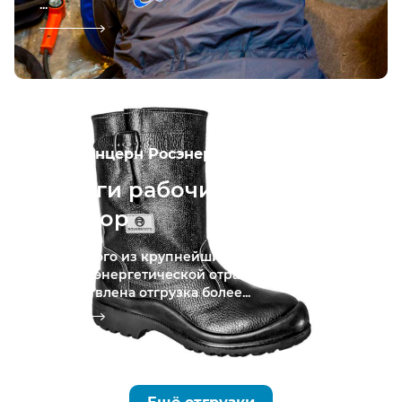
...
АО «Концерн Росэнергоатом»
Сапоги рабочие и ботинки
в с. Бор
Для одного из крупнейших предприятий
электроэнергетической отрасли России
осуществлена отгрузка более...