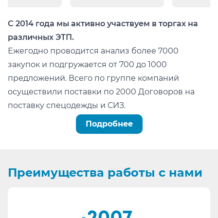
С 2014 года мы активно участвуем в торгах на
различных ЭТП.
Ежегодно проводится анализ более 7000
закупок и подгружается от 700 до 1000
предложений. Всего по группе компаний
осуществили поставки по 2000 Договоров на
поставку спецодежды и СИЗ.
Можно легко проверить тот факт, что мы:
Подробнее
не состоим в реестре недобросовестных
поставщиков (РНП);
не имеем арбитражных или судебных дел по
Преимущества
работы с нами
факту невыполнения обязательств.
Информация для сотрудников отдела
проведения конкурсных процедур, ОМТС,
отдела комплектации: