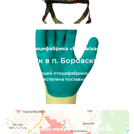
ПАО «Птицефабрика «Боровская»
Сиз рук в п. Боровский
Для крупнейшей птицефабрики Западной
Сибири осуществлена поставка...
ООО «Газпром межрегионгаз Тамбов»