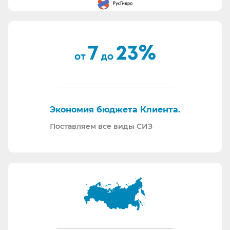
Вся продукция соответствует ТР ТС 019/11.
Поставляем также продукцию с заключением
Минпромторг.
По запросу - подготавливаем тех. задания на
закупку СИЗ исходя из требований Заказчика и
нормативной документации.
Отправляем образцы для проведения
Экономия бюджета Клиента.
производственных испытаний.
Проводим на предприятиях практические и
Поставляем все виды СИЗ
теоретические обучения по использованию СИЗ
и нормативной документации.
Информация для Бухгалтерии:
Поставляем российскую продукцию для
возмещений по ФСС (Минпромторг).
Поставляем СИЗ по системе маркировки
“Честный Знак”