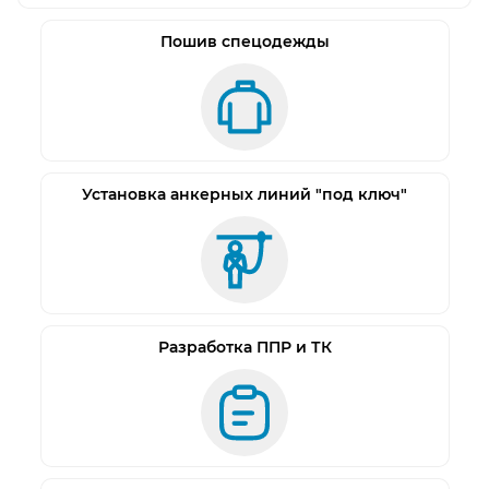
поясах, с разумными ограничениями в
соответствии с рекомендациями стандарта ТР ТС
Пошив спецодежды
и EN511-2012 - зависящими от таких факторов как
влажность, ветер, интенсивность нагрузок. При
температурах ниже -40С продолжительное
использование перчаток не рекомендуется.
Кроме того у краги специальная конструкция
Установка анкерных линий "под ключ"
расширенного манжета для использования в
зимнее время — широкий манжет позволяет
заправлять рукава зимней одежды в крагу, а
размер 12 позволяет применить
дополнительную перчатку в качестве
Разработка ППР и ТК
утепляющего вкладыша или защитного. Не
использовать для тяжелых работ, связанных с
риском пореза. Перчатка проницаема для
жидкостей, поэтому ее не следует использовать