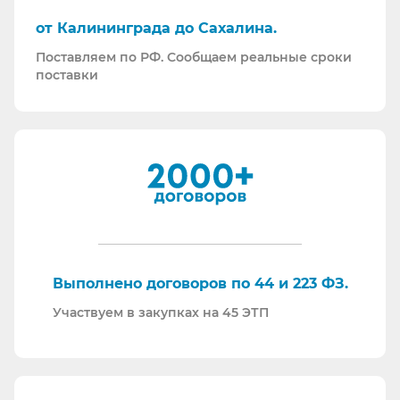
Работаем преимущественно по ЭДО (“СБИС
от Калининграда до Сахалина.
ЭДО”, “ЭДО Диадок”). Мы можем выставлять вам
Поставляем по РФ. Сообщаем реальные сроки
как УПД так и накладные со счет-фактурами.
поставки
Мы максимально прозрачны для ФНС, платим
все налоги в полном объеме и вовремя. Никаких
встречных проверок.
И, наверное, самое главное - мы всегда на связи.
По любому вопросу - звоните, пишите - всегда
ответим на любой интересующий вопрос.
Торговые площадки, на которых участвуем в
закупках:
Выполнено договоров по 44 и 223 ФЗ.
Участвуем в закупках на 45 ЭТП