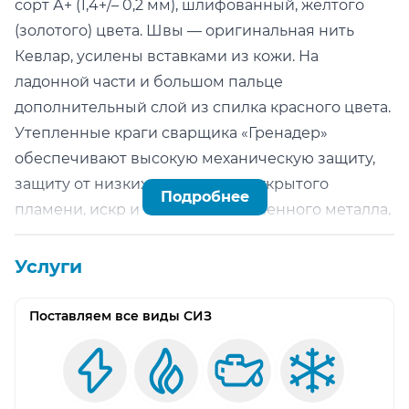
сорт А+ (1,4+/– 0,2 мм), шлифованный, желтого
(золотого) цвета. Швы — оригинальная нить
Кевлар, усилены вставками из кожи. На
ладонной части и большом пальце
дополнительный слой из спилка красного цвета.
Утепленные краги сварщика «Гренадер»
обеспечивают высокую механическую защиту,
защиту от низких температур, открытого
Подробнее
пламени, искр и брызг расплавленного металла,
высокий комфорт использования,
предназначены для проведения сварочных
Услуги
работ, работ связанных с интенсивными
механическими нагрузками в условиях низких
Поставляем все виды СИЗ
температур, работ с металлом. Рекомендованы
для продолжительного ношения в условиях
низких температур, во всех климатических