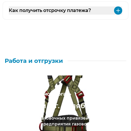
Как получить отсрочку платежа?
Раз
Работа и отгрузки
АО «Челябинскгоргаз»
Привязи в г. Челябинск
Поставка страховочных привязей для
старейшего предприятия газового хозяйства
...