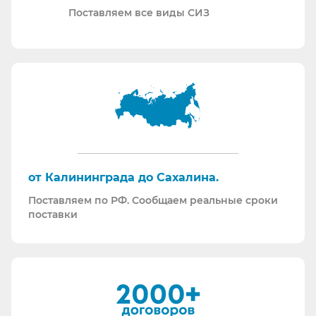
Проводим на предприятиях практические и
Поставляем все виды СИЗ
теоретические обучения по использованию СИЗ
и нормативной документации.
Информация для Бухгалтерии:
Поставляем российскую продукцию для
возмещений по ФСС (Минпромторг).
Поставляем СИЗ по системе маркировки
“Честный Знак”
Работаем преимущественно по ЭДО (“СБИС
от Калининграда до Сахалина.
ЭДО”, “ЭДО Диадок”). Мы можем выставлять вам
Поставляем по РФ. Сообщаем реальные сроки
как УПД так и накладные со счет-фактурами.
поставки
Мы максимально прозрачны для ФНС, платим
все налоги в полном объеме и вовремя. Никаких
встречных проверок.
И, наверное, самое главное - мы всегда на связи.
По любому вопросу - звоните, пишите - всегда