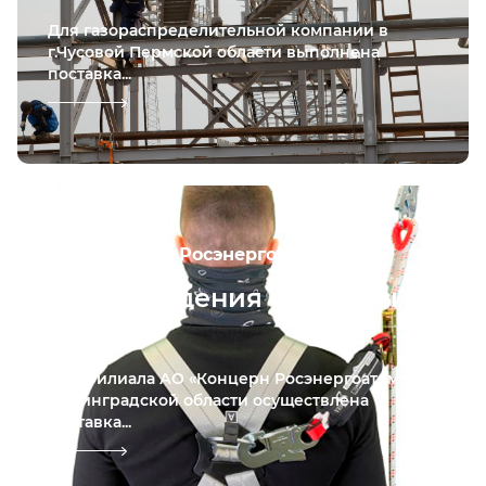
Для газораспределительной компании в
г.Чусовой Пермской области выполнена
поставка...
АО «Концерн Росэнергоатом»
Сиз от падения с высоты в
с. Бор
Для филиала АО «Концерн Росэнергоатом» в
Ленинградской области осуществлена
поставка...