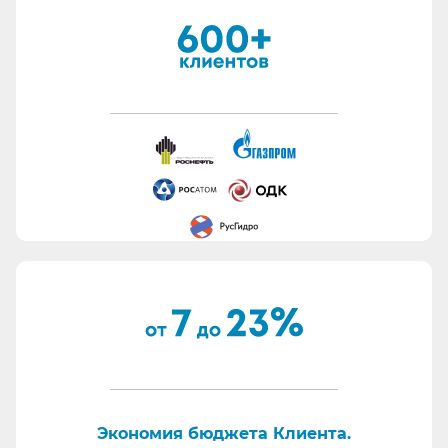
заполняем формы участника. Не тратим время
Заказчика попусту.
Быстро подготавливаем банковские гарантии.
Работаем с отсрочкой платежа.
Информация для сотрудников отдела охраны
труда:
Все предлагаемые СИЗ будут соответствовать
Вашему техническому заданию.
Вся продукция соответствует ТР ТС 019/11.
Поставляем также продукцию с заключением
Минпромторг.
По запросу - подготавливаем тех. задания на
закупку СИЗ исходя из требований Заказчика и
нормативной документации.
Отправляем образцы для проведения
Экономия бюджета Клиента.
производственных испытаний.