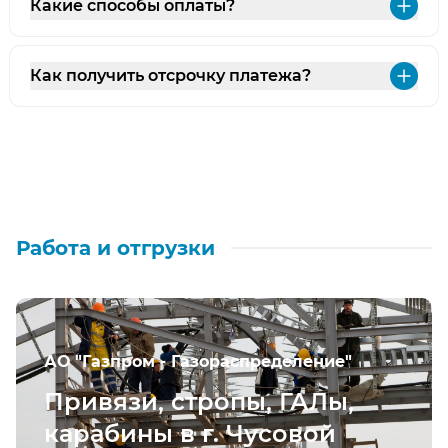
Какие способы оплаты?
Раз
Как получить отсрочку платежа?
Раз
Работа и отгрузки
АО "Газпром - Газораспределение"
Привязи, стропы, ГАЛы,
карабины в г. Чусовой