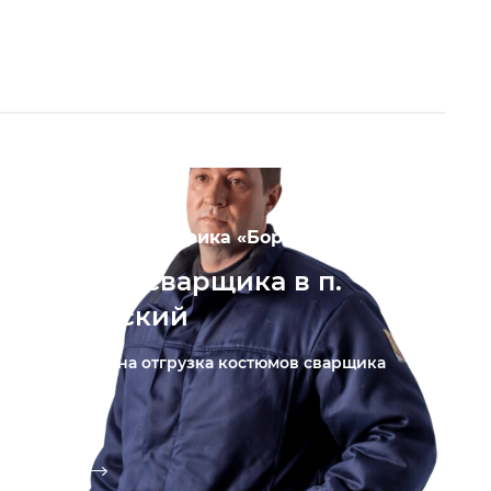
ПАО «Птицефабрика «Боровская»
Костюм сварщика в п.
Боровский
Реализована отгрузка костюмов сварщика
для ...