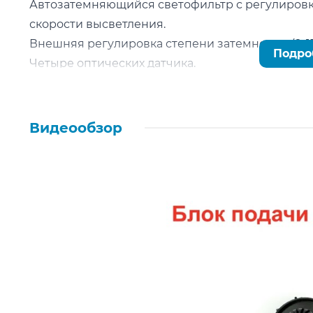
Автозатемняющийся светофильтр с регулировко
скорости высветления.
Внешняя регулировка степени затемнения (9-13
Подро
Четыре оптических датчика.
Естественная цветопередача (True Color).
Размеры видимой зоны 100х60мм.
Оптические свойства 1/1/1/2.
Видеообзор
Режим шлифовки.
Сменная батарея.
ХАРАКТЕРИСТИКИ
Артикул
01775
Производитель
Россия
Диапазон рабочих температур
-5°C +55°C
Тип светофильтра
АСФ
Степень затемнения, DIN
4/9-13
Размер видимой области
100*60