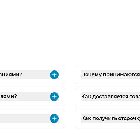
паниями?
Почему принимаются з
Развернуть
елями?
Как доставляется тов
Развернуть
Как получить отсрочк
Развернуть