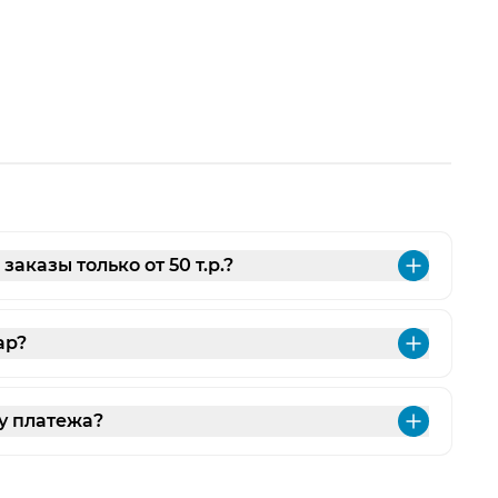
аказы только от 50 т.р.?
Разве
ар?
Разве
у платежа?
Разве