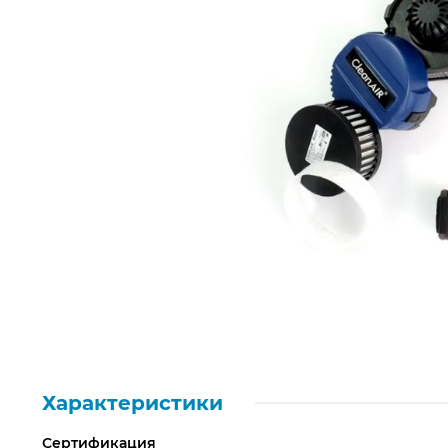
Режим шлифовки
да
Количество оптических датчиков
4
Оптический класс
1/1/1/2
Скорость затемнения
0,0001
Скорость высветления
0,1-0,9
Испытанная температура
-10°C + 70°C
Характеристики
Сертификация