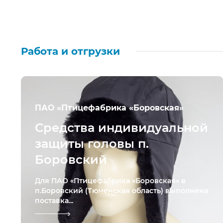
Работа и отгрузки
ПАО «Птицефабрика «Боровская»
Средства индивидуальной
защиты головы п.
Боровский
Для ПАО «Птицефабрика «Боровская» в
п.Боровский (Тюменская область) выполнена
поставка...