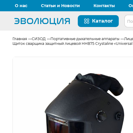
О нас
Статьи и Новости
Контакты
О
Каталог
Перейти на главную страницу
Главная
СИЗОД
Портативные дыхательные аппараты
Лице
Щиток сварщика защитный лицевой ННВ75 Crystaline «Universal 