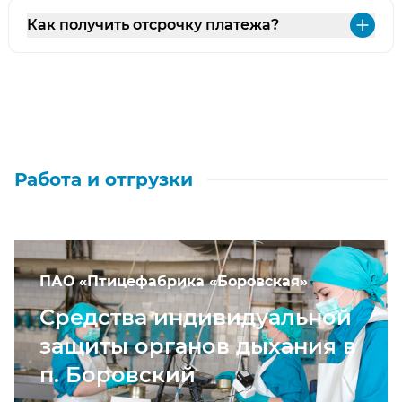
Как получить отсрочку платежа?
Раз
Работа и отгрузки
ПАО «Птицефабрика «Боровская»
Средства индивидуальной
защиты органов дыхания в
п. Боровский