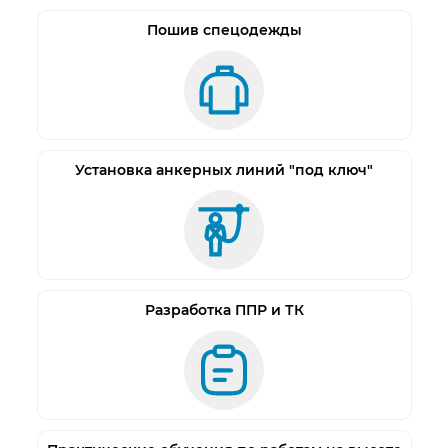
Оптические свойства 1/1/1/2.
Пошив спецодежды
ХАРАКТЕРИСТИКИ
Артикул
01295
Производитель
Россия
Тип светофильтра
АСФ
Степень затемнения, DIN
4/9-13
Установка анкерных линий "под ключ"
Размер видимой области
97*47
Режим шлифовки
да
Количество оптических датчиков
4
Оптический класс
1/1/1/2
Скорость затемнения
0,0001
Разработка ППР и ТК
Скорость высветления
0,1-0,9
Испытанная температура
-10°C + 70°C
Наименование по сертификату
Щиток
защитный лицевой для электросварщиков
торговой марки РОСОМЗ®, модели ННВ12