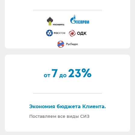
Работаем с отсрочкой платежа.
Информация для сотрудников отдела охраны
труда:
Все предлагаемые СИЗ будут соответствовать
Вашему техническому заданию.
Вся продукция соответствует ТР ТС 019/11.
Поставляем также продукцию с заключением
Минпромторг.
По запросу - подготавливаем тех. задания на
закупку СИЗ исходя из требований Заказчика и
нормативной документации.
Отправляем образцы для проведения
Экономия бюджета Клиента.
производственных испытаний.
Проводим на предприятиях практические и
Поставляем все виды СИЗ
теоретические обучения по использованию СИЗ
и нормативной документации.