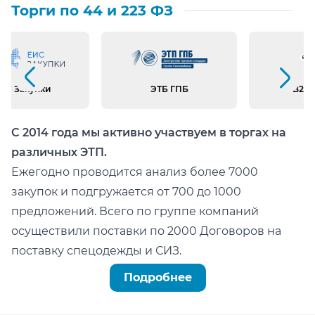
Торги по 44 и 223 ФЗ
Предыдущий слайд
Следующий слайд
ИС Закупки
ЭТБ ГПБ
B2B 
С 2014 года мы активно участвуем в торгах на
различных ЭТП.
Ежегодно проводится анализ более 7000
закупок и подгружается от 700 до 1000
предложений. Всего по группе компаний
осуществили поставки по 2000 Договоров на
поставку спецодежды и СИЗ.
Можно легко проверить тот факт, что мы:
Подробнее
не состоим в реестре недобросовестных
поставщиков (РНП);