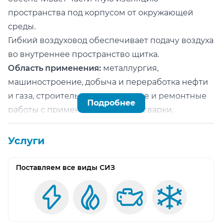
пространства под корпусом от окружающей
среды.
Гибкий воздуховод обеспечивает подачу воздуха
во внутреннее пространство щитка.
Область применения:
металлургия,
машиностроение, добыча и переработка нефти
и газа, строительство, монтажные и ремонтные
Подробнее
работы с применением электросварки.
Автозатемняющийся светофильтр с
регулировкой чувствительности оптических
Услуги
датчиков и скорости высветления.
Внешняя регулировка степени затемнения (9-
Поставляем все виды СИЗ
13).
Четыре оптических датчика.
Режим «Шлифовка» (внешний переключатель).
Размеры видимой зоны 97х47мм.