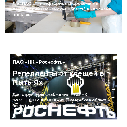
Для ПАО «Птицефабрика «Боровская» в
п.Боровский (Тюменская область) выполнена
поставка...
ПАО «НК «Роснефть»
Репелленты от клещей в г.
Пыть-Ях
Для структуры снабжения ПАО НК
"РОСНЕФТЬ" в г.Пыть-Ях (Тюменская область)
были отгружены ...