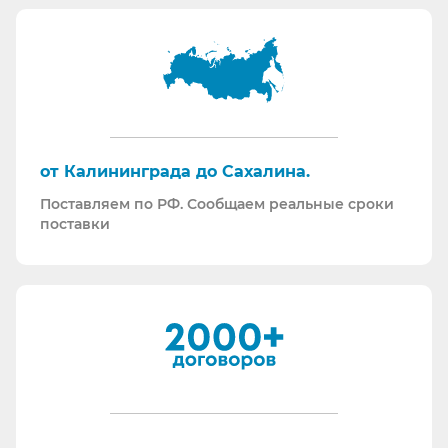
Информация для Бухгалтерии:
Поставляем российскую продукцию для
возмещений по ФСС (Минпромторг).
Поставляем СИЗ по системе маркировки
“Честный Знак”
Работаем преимущественно по ЭДО (“СБИС
от Калининграда до Сахалина.
ЭДО”, “ЭДО Диадок”). Мы можем выставлять вам
Поставляем по РФ. Сообщаем реальные сроки
как УПД так и накладные со счет-фактурами.
поставки
Мы максимально прозрачны для ФНС, платим
все налоги в полном объеме и вовремя. Никаких
встречных проверок.
И, наверное, самое главное - мы всегда на связи.
По любому вопросу - звоните, пишите - всегда
ответим на любой интересующий вопрос.
Торговые площадки, на которых участвуем в
закупках: