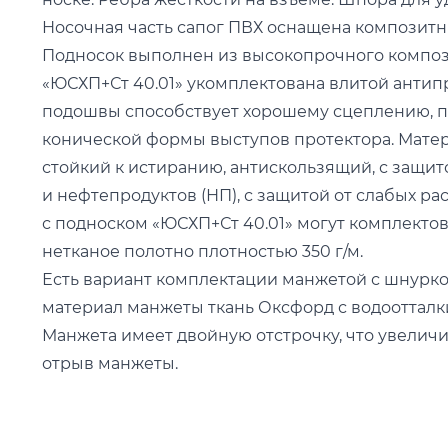
Носочная часть сапог ПВХ оснащена композит
Подносок выполнен из высокопрочного компози
«ЮСХП+Ст 40.01» укомплектована влитой антип
подошвы способствует хорошему сцеплению, пр
конической формы выступов протектора. Мате
стойкий к истиранию, антискользящий, с защито
и нефтепродуктов (НП), с защитой от слабых ра
с подноском «ЮСХП+Ст 40.01» могут комплекто
нетканое полотно плотностью 350 г/м.
Есть вариант комплектации манжетой с шнурко
материал манжеты ткань Оксфорд с водоотталк
Манжета имеет двойную отстрочку, что увелич
отрыв манжеты.