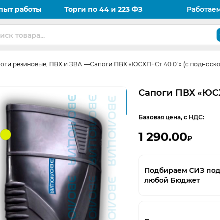
пыт работы
Торги по 44 и 223 ФЗ
Работае
оги резиновые, ПВХ и ЭВА
Сапоги ПВХ «ЮСХП+Ст 40.01» (с подноск
Сапоги ПВХ «ЮСХ
Базовая цена, с НДС:
1 290.00
₽
Подбираем СИЗ по
любой Бюджет