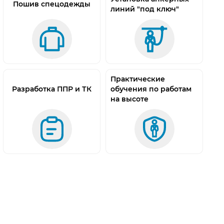
Пошив спецодежды
линий "под ключ"
Практические
Разработка ППР и ТК
обучения по работам
на высоте