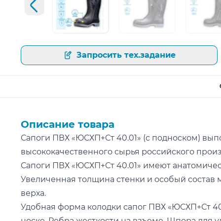
Предыдущий слайд
Открыть изображение
Открыть изображение
Открыт
Запросить тех.задание
Описание товара
Сапоги ПВХ «ЮСХП+Ст 40.01» (с подноском) вы
высококачественного сырья российского произ
Сапоги ПВХ «ЮСХП+Ст 40.01» имеют анатомиче
Увеличенная толщина стенки и особый состав
верха.
Удобная форма колодки сапог ПВХ «ЮСХП+Ст 40
носке. Ребра жесткости на взъеме. Шпора для у