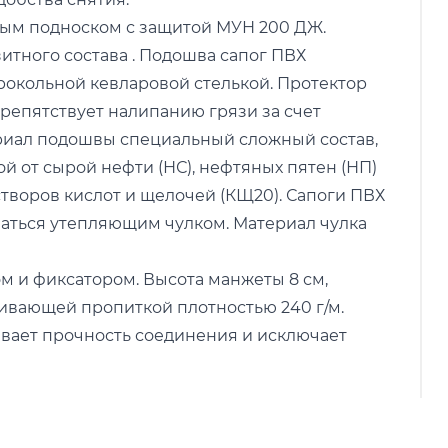
ным подноском с защитой МУН 200 ДЖ.
тного состава . Подошва сапог ПВХ
рокольной кевларовой стелькой. Протектор
епятствует налипанию грязи за счет
риал подошвы специальный сложный состав,
й от сырой нефти (НС), нефтяных пятен (НП)
створов кислот и щелочей (КЩ20). Сапоги ПВХ
ваться утепляющим чулком. Материал чулка
м и фиксатором. Высота манжеты 8 см,
ивающей пропиткой плотностью 240 г/м.
ивает прочность соединения и исключает