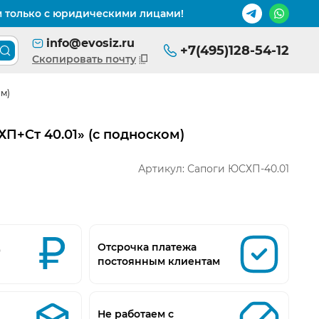
м только с юридическими лицами!
info@evosiz.ru
+7(495)128-54-12
Поиск товара по каталогу
Скопировать почту
ом)
П+Ст 40.01» (с подноском)
Артикул:
Сапоги ЮСХП-40.01
д
Отсрочка платежа
постоянным клиентам
Не работаем с