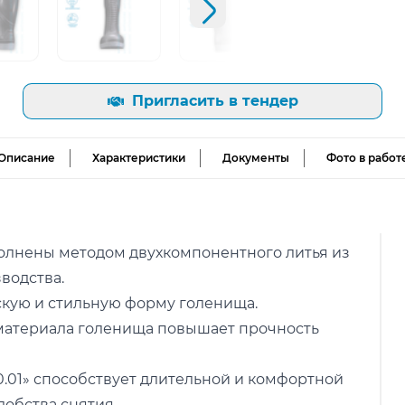
Следующий слайд
ь изображение
Открыть изображение
Открыть изображение
Открыть из
Пригласить в тендер
Описание
Характеристики
Документы
Фото в работ
полнены методом двухкомпонентного литья из
водства.
скую и стильную форму голенища.
 материала голенища повышает прочность
.01» способствует длительной и комфортной
добства снятия.