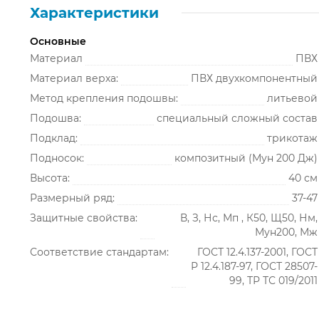
Характеристики
Основные
Материал
ПВХ
Материал верха:
ПВХ двухкомпонентный
Метод крепления подошвы:
литьевой
Подошва:
специальный сложный состав
Подклад:
трикотаж
Подносок:
композитный (Мун 200 Дж)
Высота:
40 см
Размерный ряд:
37-47
Защитные свойства:
В, З, Нс, Мп , К50, Щ50, Нм,
Мун200, Мж
Соответствие стандартам:
ГОСТ 12.4.137-2001, ГОСТ
Р 12.4.187-97, ГОСТ 28507-
99, ТР ТС 019/2011