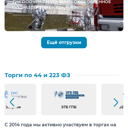
Для ООО «РН-СНАБЖЕНИЕ» ОБОСОБЛЕННОЕ
ПОДРАЗДЕЛЕНИЕ г. Бузулук...
Ещё отгрузки
Торги по 44 и 223 ФЗ
Предыдущий слайд
Следующий слайд
ИС Закупки
ЭТБ ГПБ
B2B 
С 2014 года мы активно участвуем в торгах на