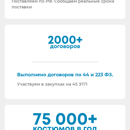
Поставляем по РФ. Сообщаем реальные сроки
как УПД так и накладные со счет-фактурами.
поставки
Мы максимально прозрачны для ФНС, платим
все налоги в полном объеме и вовремя. Никаких
встречных проверок.
И, наверное, самое главное - мы всегда на связи.
По любому вопросу - звоните, пишите - всегда
ответим на любой интересующий вопрос.
Торговые площадки, на которых участвуем в
закупках:
Выполнено договоров по 44 и 223 ФЗ.
Участвуем в закупках на 45 ЭТП