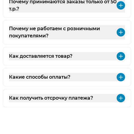
Почему принимаются заказы только от 50
Раз
т.р.?
Почему не работаем с розничными
Раз
покупателями?
Как доставляется товар?
Раз
Какие способы оплаты?
Раз
Как получить отсрочку платежа?
Раз