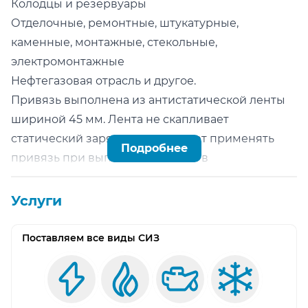
Колодцы и резервуары
Отделочные, ремонтные, штукатурные,
каменные, монтажные, стекольные,
электромонтажные
Нефтегазовая отрасль и другое.
Привязь выполнена из антистатической ленты
шириной 45 мм. Лента не скапливает
статический заряд, что позволяет применять
Подробнее
привязь при выполнении работ в
взрывоопасной среде, например нефтегазовая
отрасль (хранилища газа и нефти, колодцы и
Услуги
резервуары).
Привязь имеет 4 основные точки крепления.
Поставляем все виды СИЗ
Две страховочные точки на груди и спине и две
точки на поясе, которые служат для
позиционирования на рабочем месте. Это