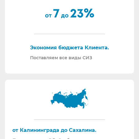
Минпромторг.
По запросу - подготавливаем тех. задания на
закупку СИЗ исходя из требований Заказчика и
нормативной документации.
Отправляем образцы для проведения
Экономия бюджета Клиента.
производственных испытаний.
Проводим на предприятиях практические и
Поставляем все виды СИЗ
теоретические обучения по использованию СИЗ
и нормативной документации.
Информация для Бухгалтерии:
Поставляем российскую продукцию для
возмещений по ФСС (Минпромторг).
Поставляем СИЗ по системе маркировки
“Честный Знак”
Работаем преимущественно по ЭДО (“СБИС
от Калининграда до Сахалина.
ЭДО”, “ЭДО Диадок”). Мы можем выставлять вам