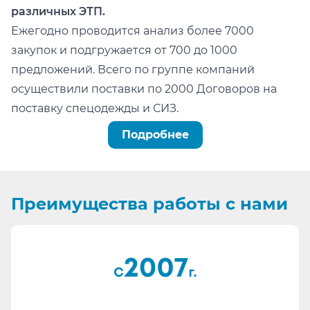
различных ЭТП.
Ежегодно проводится анализ более 7000
закупок и подгружается от 700 до 1000
предложений. Всего по группе компаний
осуществили поставки по 2000 Договоров на
поставку спецодежды и СИЗ.
Можно легко проверить тот факт, что мы:
Подробнее
не состоим в реестре недобросовестных
поставщиков (РНП);
не имеем арбитражных или судебных дел по
Преимущества
работы с нами
факту невыполнения обязательств.
Информация для сотрудников отдела
проведения конкурсных процедур, ОМТС,
отдела комплектации:
Основа любой закупки - Бюджет. Мы подберем
наиболее качественные СИЗ в ту цену, на