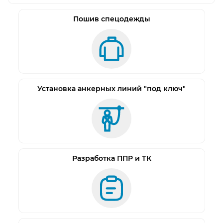
позволяет организовать удобную работу в 99 %
ситуаций, кроме работ в системе канатного
Пошив спецодежды
доступа.
Грудная страховочная точка выполнена в виде
двух текстильных коушей. На нагрудной лямке
установлена вставная пряжка из сплава дюрали.
Обеспечивает дополнительный комфорт,
Установка анкерных линий "под ключ"
способствуя правильному расположению
грудных лямок.
Боковые точки выполнены из алюминиевого
сплава в виде D-образных колец. Используются
для позиционирования на рабочем месте, чтобы
Разработка ППР и ТК
освободить руки для выполнения работы.
Регулировка привязи осуществляется с
помощью 5 регулировочных пряжек. Пряжки на
поясе и на ногах разъемные, что облегчает