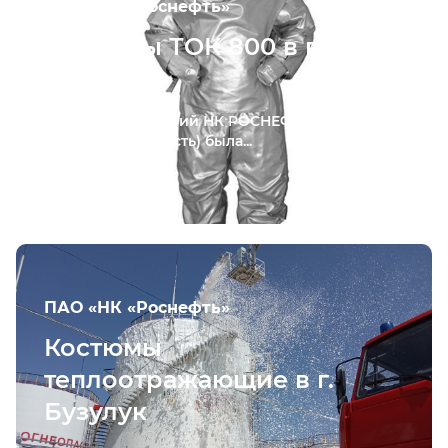
ПАО «НК «Роснефть»
Костюмы ТОК 800 в п.
Туртас
Для подразделений НК РОСНЕФТЬ в п. Туртас
(Тюменская область) была...
ПАО «НК «Роснефть»
Костюмы
теплоотражающие в г.
Бузулук