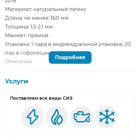
2016
Материал: натуральный латекс
Длина: не менее 360 мм
Толщина: 1,5-2,1 мм
Манжет: прямой
Упаковка: 1 пара в индивидуальной упаковке, 20
пар в гофроящике
Подробнее
Описание
Анатомическая форма для снижения усталости
рук, гладкая поверхность. Перчатки
Услуги
обеспечивают дополнительную защиту от
растворов кислот до 20 % концентрации., нефти
Поставляем все виды СИЗ
и низких температур (категория АНС)
Размеры: 2 (9); 3 (10); 4 (11)