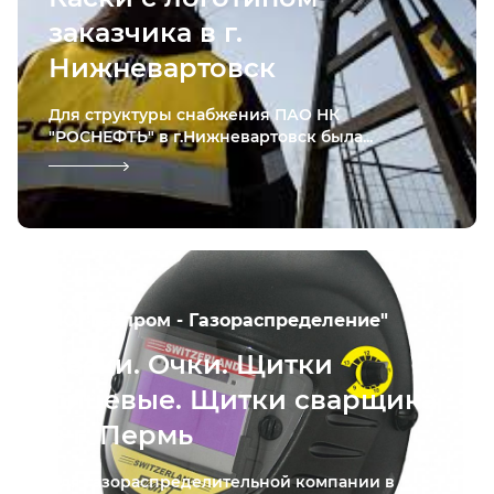
заказчика в г.
Нижневартовск
Для структуры снабжения ПАО НК
"РОСНЕФТЬ" в г.Нижневартовск была...
АО "Газпром - Газораспределение"
Каски. Очки. Щитки
лицевые. Щитки сварщика
в г. Пермь
Для газораспределительной компании в