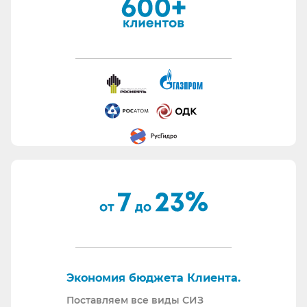
Заказчика попусту.
Быстро подготавливаем банковские гарантии.
Работаем с отсрочкой платежа.
Информация для сотрудников отдела охраны
труда:
Все предлагаемые СИЗ будут соответствовать
Вашему техническому заданию.
Вся продукция соответствует ТР ТС 019/11.
Поставляем также продукцию с заключением
Минпромторг.
По запросу - подготавливаем тех. задания на
закупку СИЗ исходя из требований Заказчика и
нормативной документации.
Отправляем образцы для проведения
Экономия бюджета Клиента.
производственных испытаний.
Проводим на предприятиях практические и
Поставляем все виды СИЗ