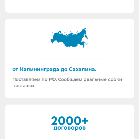
теоретические обучения по использованию СИЗ
и нормативной документации.
Информация для Бухгалтерии:
Поставляем российскую продукцию для
возмещений по ФСС (Минпромторг).
Поставляем СИЗ по системе маркировки
“Честный Знак”
Работаем преимущественно по ЭДО (“СБИС
от Калининграда до Сахалина.
ЭДО”, “ЭДО Диадок”). Мы можем выставлять вам
Поставляем по РФ. Сообщаем реальные сроки
как УПД так и накладные со счет-фактурами.
поставки
Мы максимально прозрачны для ФНС, платим
все налоги в полном объеме и вовремя. Никаких
встречных проверок.
И, наверное, самое главное - мы всегда на связи.
По любому вопросу - звоните, пишите - всегда
ответим на любой интересующий вопрос.