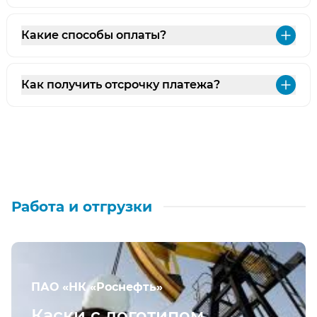
Какие способы оплаты?
Раз
Как получить отсрочку платежа?
Раз
Работа и отгрузки
ПАО «НК «Роснефть»
Каски с логотипом