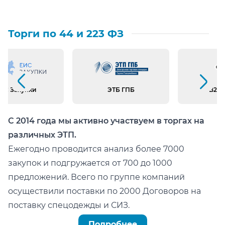
Торги по 44 и 223 ФЗ
Предыдущий слайд
Следующий слайд
ИС Закупки
ЭТБ ГПБ
B2B 
С 2014 года мы активно участвуем в торгах на
различных ЭТП.
Ежегодно проводится анализ более 7000
закупок и подгружается от 700 до 1000
предложений. Всего по группе компаний
осуществили поставки по 2000 Договоров на
поставку спецодежды и СИЗ.
Можно легко проверить тот факт, что мы:
Подробнее