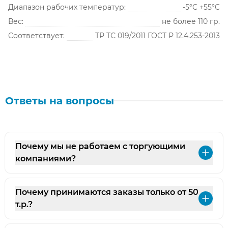
Диапазон рабочих температур:
-5°C +55°C
Вес:
не более 110 гр.
Соответствует:
ТР ТС 019/2011 ГОСТ Р 12.4.253-2013
Ответы на вопросы
Почему мы не работаем с торгующими
Раз
компаниями?
Почему принимаются заказы только от 50
Раз
т.р.?