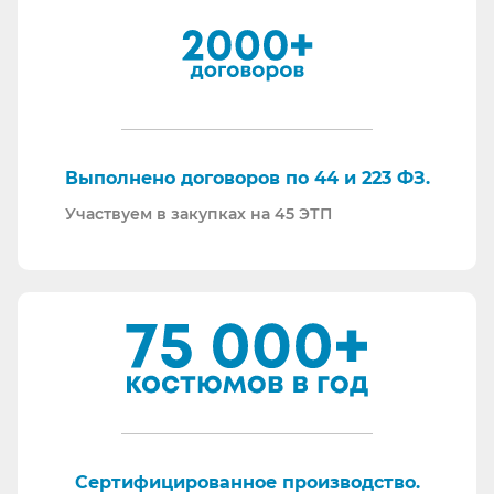
встречных проверок.
И, наверное, самое главное - мы всегда на связи.
По любому вопросу - звоните, пишите - всегда
ответим на любой интересующий вопрос.
Торговые площадки, на которых участвуем в
закупках:
Выполнено договоров по 44 и 223 ФЗ.
Участвуем в закупках на 45 ЭТП
Сертифицированное производство.