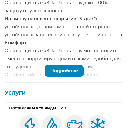
Очки защитные «ЗП2 Panorama» дают 100%
защиту от ультрафиолета.
На линзу нанесено покрытие “Super”:
устойчиво к царапинам с внешней стороны;
устойчиво к запотеванию с внутренней стороны.
Комфорт:
Очки защитные «ЗП2 Panorama» можно носить
вместе с корригирующими очками - удобно для
сотрудников с нарушениями зрения.
Подробнее
Оптический класс 1 - защитные очки не
искажают зрение.
Корпус изготовлен из материала ПВХ - удобное
Услуги
мягкое прилегание к лицу.
Мягкий обтюратор на корпусе сохраняет тепло
Поставляем все виды СИЗ
при низких температурах и дает
дополнительную защиту при работе в