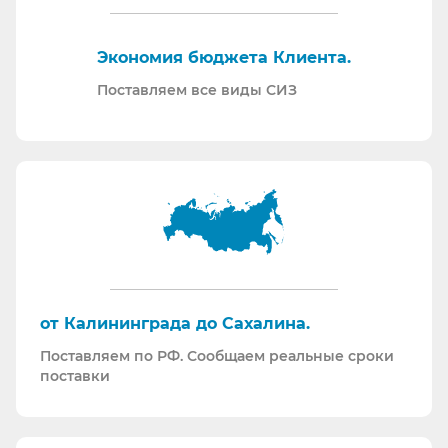
нормативной документации.
Отправляем образцы для проведения
Экономия бюджета Клиента.
производственных испытаний.
Проводим на предприятиях практические и
Поставляем все виды СИЗ
теоретические обучения по использованию СИЗ
и нормативной документации.
Информация для Бухгалтерии:
Поставляем российскую продукцию для
возмещений по ФСС (Минпромторг).
Поставляем СИЗ по системе маркировки
“Честный Знак”
Работаем преимущественно по ЭДО (“СБИС
от Калининграда до Сахалина.
ЭДО”, “ЭДО Диадок”). Мы можем выставлять вам
Поставляем по РФ. Сообщаем реальные сроки
как УПД так и накладные со счет-фактурами.
поставки
Мы максимально прозрачны для ФНС, платим
все налоги в полном объеме и вовремя. Никаких