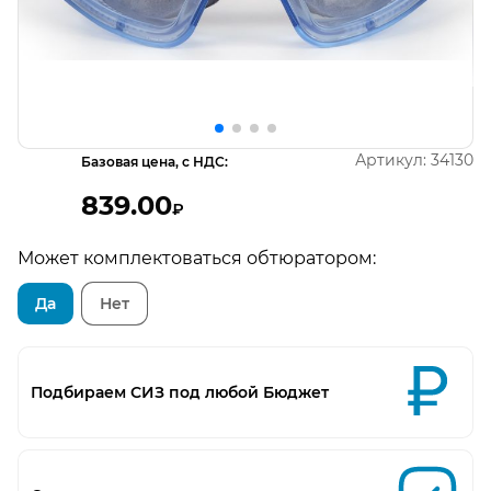
Открыть изображение
О
Артикул:
34130
Базовая цена, с НДС:
839.00
₽
Может комплектоваться обтюратором:
Да
Нет
Подбираем СИЗ под любой Бюджет