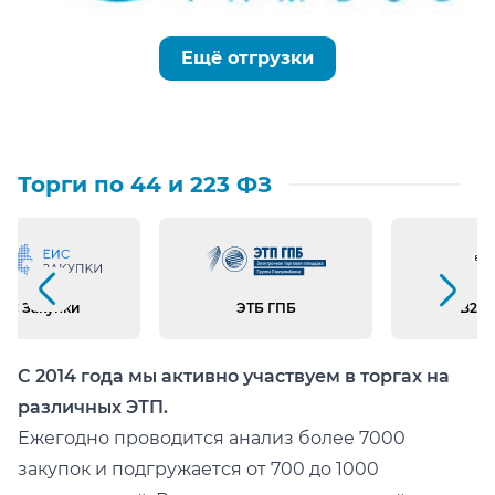
Ещё отгрузки
Торги по 44 и 223 ФЗ
Предыдущий слайд
Следующий слайд
ИС Закупки
ЭТБ ГПБ
B2B 
С 2014 года мы активно участвуем в торгах на
различных ЭТП.
Ежегодно проводится анализ более 7000
закупок и подгружается от 700 до 1000