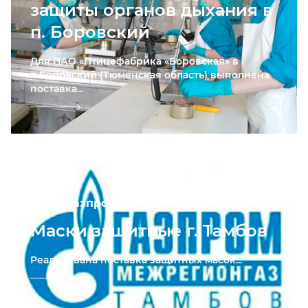
защиты органов дыхания в
п. Боровский
Для ПАО «Птицефабрика «Боровская» в
п.Боровский (Тюменская область) выполнена
поставка...
ООО «Газпром межрегионгаз Тамбов»
Маски защитные г. Тамбов
Реализована поставка защитных масок...