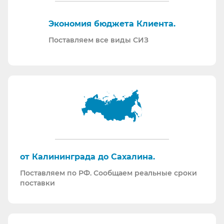
Отправляем образцы для проведения
Экономия бюджета Клиента.
производственных испытаний.
Проводим на предприятиях практические и
Поставляем все виды СИЗ
теоретические обучения по использованию СИЗ
и нормативной документации.
Информация для Бухгалтерии:
Поставляем российскую продукцию для
возмещений по ФСС (Минпромторг).
Поставляем СИЗ по системе маркировки
“Честный Знак”
Работаем преимущественно по ЭДО (“СБИС
от Калининграда до Сахалина.
ЭДО”, “ЭДО Диадок”). Мы можем выставлять вам
Поставляем по РФ. Сообщаем реальные сроки
как УПД так и накладные со счет-фактурами.
поставки
Мы максимально прозрачны для ФНС, платим
все налоги в полном объеме и вовремя. Никаких
встречных проверок.