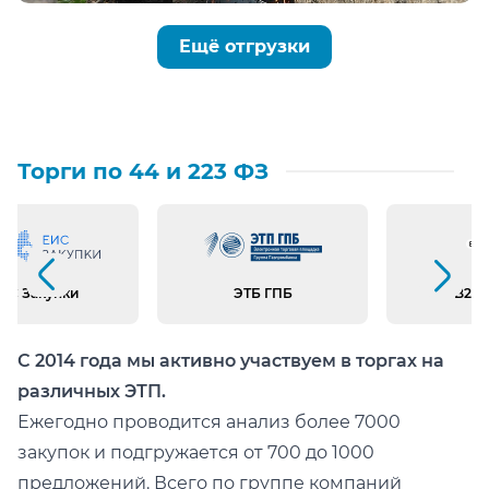
Ещё отгрузки
Торги по 44 и 223 ФЗ
Предыдущий слайд
Следующий слайд
ИС Закупки
ЭТБ ГПБ
B2B 
С 2014 года мы активно участвуем в торгах на
различных ЭТП.
Ежегодно проводится анализ более 7000
закупок и подгружается от 700 до 1000
предложений. Всего по группе компаний