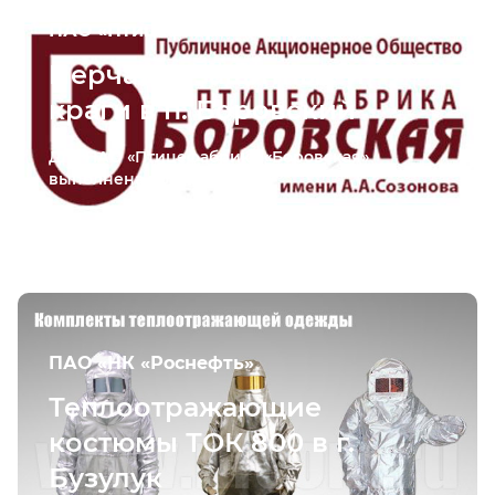
ПАО «Птицефабрика «Боровская»
Перчатки защитные и
краги в п. Боровский
Для ПАО «Птицефабрика «Боровская»
выполнена поставка...
ПАО «НК «Роснефть»
Теплоотражающие
костюмы ТОК 800 в г.
Бузулук