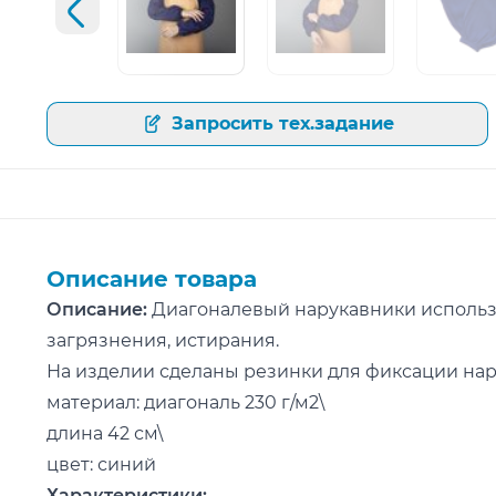
Предыдущий слайд
Открыть изображение
Открыть изображение
Открыт
Запросить тех.задание
Описание товара
Описание:
Диагоналевый нарукавники использ
загрязнения, истирания.
На изделии сделаны резинки для фиксации нар
материал: диагональ 230 г/м2\
длина 42 см\
цвет: синий
Характеристики: