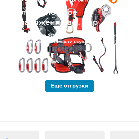
Альпинистское
снаряжение в с. Бор
Для филиала АО «Концерн Росэнергоатом» в
Ленинградской области осуществлена
поставка...
Ещё отгрузки