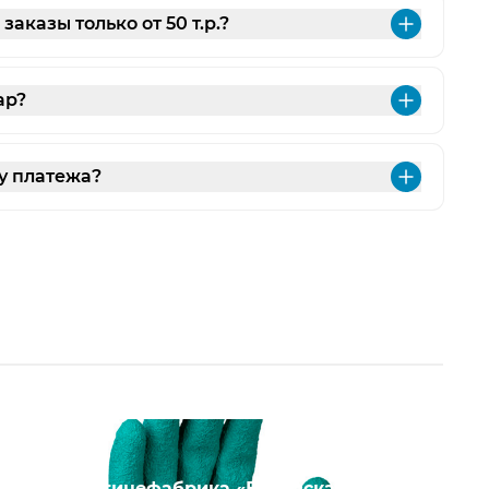
аказы только от 50 т.р.?
Разве
ар?
Разве
у платежа?
Разве
ПАО «Птицефабрика «Боровская»