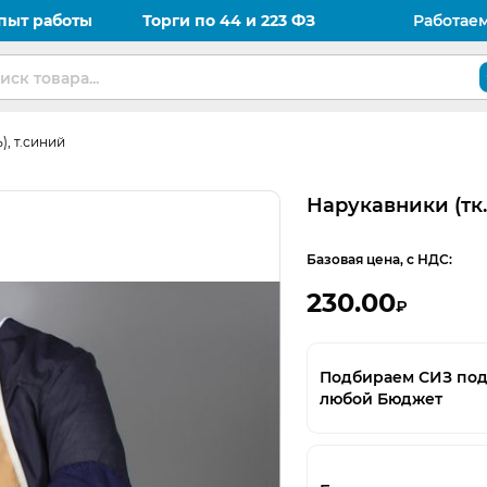
пыт работы
Торги по 44 и 223 ФЗ
Работае
), т.синий
Нарукавники (тк.
Базовая цена, с НДС:
230.00
₽
Подбираем СИЗ по
любой Бюджет