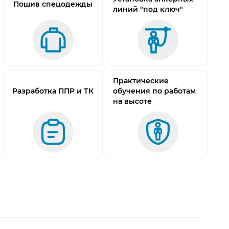
Пошив спецодежды
линий "под ключ"
Практические
Разработка ППР и ТК
обучения по работам
на высоте