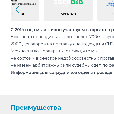
Предыдущий слайд
АО Комита
SBERB2B
Е
С 2014 года мы активно участвуем в торгах на 
Ежегодно проводится анализ более 7000 закупо
2000 Договоров на поставку спецодежды и СИЗ
Можно легко проверить тот факт, что мы:
не состоим в реестре недобросовестных поста
не имеем арбитражных или судебных дел по фа
Информация для сотрудников отдела проведен
Основа любой закупки - Бюджет. Мы подберем н
Работаем как по 223-ФЗ так и по 44-ФЗ. Специа
Участвуем в Мониторингах рынка а также под
Правильно загружаем требуемые документы и з
Преимущества
Быстро подготавливаем банковские гарантии. Р