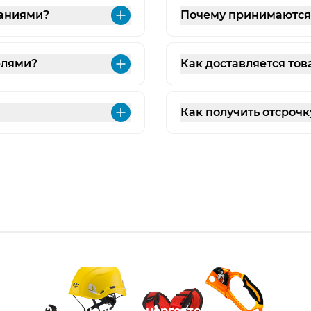
паниями?
Почему принимаются з
Развернуть
елями?
Как доставляется тов
Развернуть
Как получить отсрочк
Развернуть
АО «Концерн Росэнергоатом»