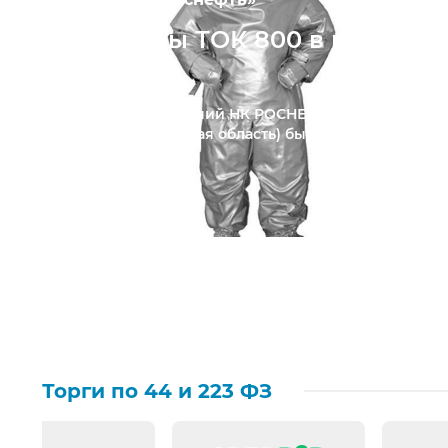
Костюмы ТОК 800 в п.
Туртас
Для подразделений НК РОСНЕФТЬ в п.
Туртас (Тюменская область) была...
Торги по 44 и 223 ФЗ