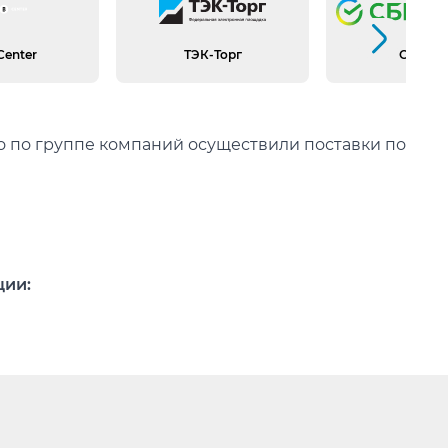
Следующий слайд
Center
ТЭК-Торг
СБЕР А
го по группе компаний осуществили поставки по
ции:
ссчитывает Заказчик.
ика попусту.