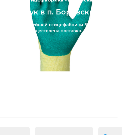
Сиз рук в п. Боровский
Для крупнейшей птицефабрики Западной
Сибири осуществлена поставка...