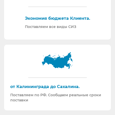
нормативной документации.
Отправляем образцы для проведения
Экономия бюджета Клиента.
производственных испытаний.
Проводим на предприятиях практические и
Поставляем все виды СИЗ
теоретические обучения по использованию СИЗ
и нормативной документации.
Информация для Бухгалтерии:
Поставляем российскую продукцию для
возмещений по ФСС (Минпромторг).
Поставляем СИЗ по системе маркировки
“Честный Знак”
Работаем преимущественно по ЭДО (“СБИС
от Калининграда до Сахалина.
ЭДО”, “ЭДО Диадок”). Мы можем выставлять вам
Поставляем по РФ. Сообщаем реальные сроки
как УПД так и накладные со счет-фактурами.
поставки
Мы максимально прозрачны для ФНС, платим
все налоги в полном объеме и вовремя. Никаких