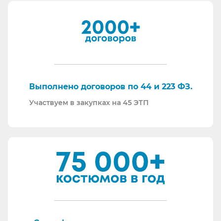
встречных проверок.
И, наверное, самое главное - мы всегда на связи.
По любому вопросу - звоните, пишите - всегда
ответим на любой интересующий вопрос.
Торговые площадки, на которых участвуем в
закупках:
Выполнено договоров по 44 и 223 ФЗ.
Участвуем в закупках на 45 ЭТП