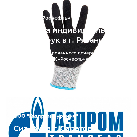
ПАО «НК «Роснефть»
Средства индивидуальной
защиты рук в г. Рязань
Для специализированного дочернего
общества ПАО «НК «Роснефть» осуществлена
отгрузка...
ООО "Газпром Бурение"
Сиз рук в г. Саратов