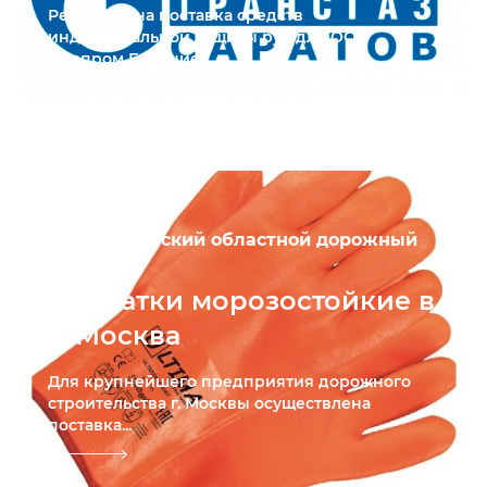
Реализована поставка средств
индивидуальной защиты рук для ООО
"Газпром Бурение"...
АО «Московский областной дорожный
центр»
Перчатки морозостойкие в
г .Москва
Для крупнейшего предприятия дорожного
строительства г. Москвы осуществлена
поставка...