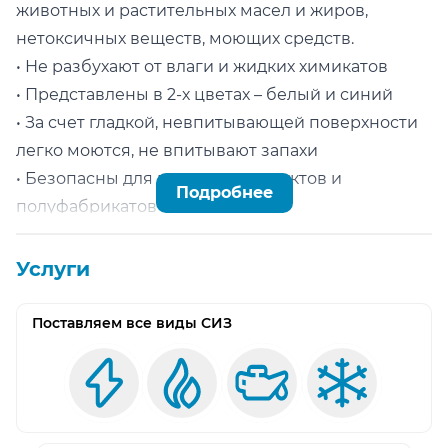
животных и растительных масел и жиров,
нетоксичных веществ, моющих средств.
• Не разбухают от влаги и жидких химикатов
• Представлены в 2-х цветах – белый и синий
• За счет гладкой, невпитывающей поверхности
легко моются, не впитывают запахи
• Безопасны для пищевых продуктов и
Подробнее
полуфабрикатов
• Постоянная эластичность и многократное
растяжение до разрыва
Услуги
• Устойчивы к плесени и микроорганизмам
• Устойчивы к пониженным до -60 гр. С и
Поставляем все виды СИЗ
повышенным температурам до +80 гр. С
• Нарукавники имеют длительный срок
эксплуатации и возможен ремонт повреждений
• Возможно совместное использование с