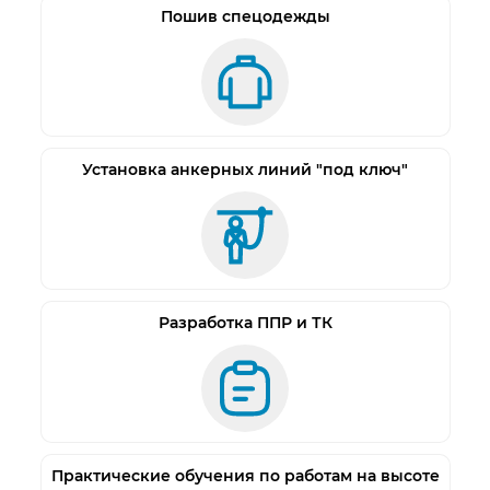
полиуретановыми и кольчужными фартуками
Пошив спецодежды
• Материал не растрескивается и не
расслаивается в связи с отсутствием слоев и
покрытий
• В верхней и нижней манжетах широкие
резинки (1 см) не перетягивают руку
Установка анкерных линий "под ключ"
обеспечивая комфортное длительное ношение
Применение: пищевая промышленность
(переработка птицы, мяса, рыбы и пр.),
медицинская промышленность, химическая
Разработка ППР и ТК
промышленность, нефтегазовая
промышленность.
Материал: термополиуретан - 100%
Толщина: 0,15 мм. (150 микрон)
Практические обучения по работам на высоте