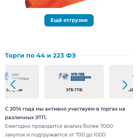
Ещё отгрузки
Торги по 44 и 223 ФЗ
Предыдущий слайд
Следующий слайд
ИС Закупки
ЭТБ ГПБ
B2B 
С 2014 года мы активно участвуем в торгах на
различных ЭТП.
Ежегодно проводится анализ более 7000
закупок и подгружается от 700 до 1000