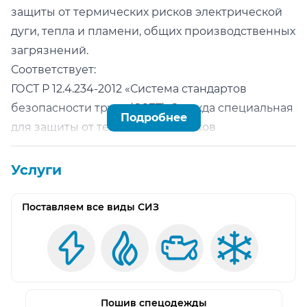
защиты от термических рисков электрической
дуги, тепла и пламени, общих производственных
загрязнений.
Соответствует:
ГОСТ Р 12.4.234-2012 «Система стандартов
безопасности труда (ССБТ). Одежда специальная
Подробнее
для защиты от термических рисков
электрической дуги. Общие технические
требования и методы испытаний»; ГОСТ ISO
Услуги
11612-2014 «Система стандартов безопасности
труда (ССБТ). Одежда для защиты от тепла и
Поставляем все виды СИЗ
пламени. Общие требования и
эксплуатационные характеристики»; ГОСТ
12.4.280-2014 «Система стандартов безопасности
труда (ССБТ). Одежда специальная для защиты от
общих производственных загрязнений и
Пошив спецодежды