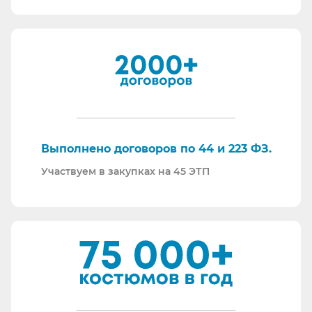
Мы максимально прозрачны для ФНС, платим
все налоги в полном объеме и вовремя. Никаких
встречных проверок.
И, наверное, самое главное - мы всегда на связи.
По любому вопросу - звоните, пишите - всегда
ответим на любой интересующий вопрос.
Торговые площадки, на которых участвуем в
закупках:
Выполнено договоров по 44 и 223 ФЗ.
Участвуем в закупках на 45 ЭТП