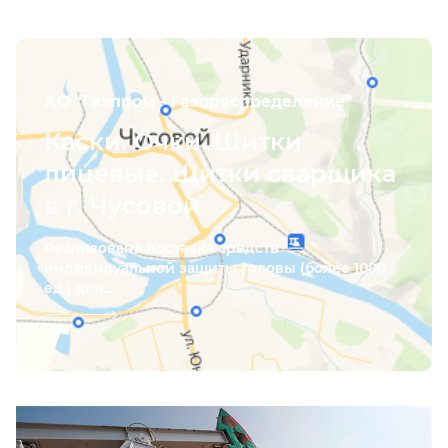
АО "Газпром - Газораспределение"
Каски. Очки. Щитки
лицевые. Щитки сварщика
в г. Чусовой
Реализована поставка средств
индивидуальной защиты головы (более 1000
ед.) для...