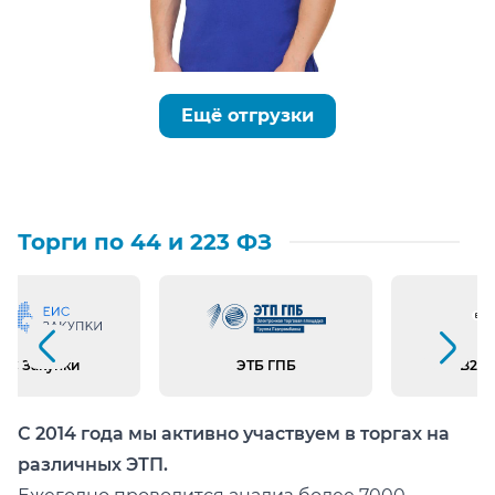
Ещё отгрузки
Торги по 44 и 223 ФЗ
Предыдущий слайд
Следующий слайд
ИС Закупки
ЭТБ ГПБ
B2B 
С 2014 года мы активно участвуем в торгах на
различных ЭТП.