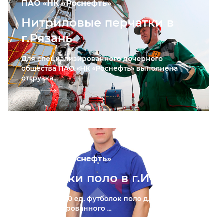
ПАО «НК «Роснефть»
Нитриловые перчатки в
г.Рязань
Для специализированного дочернего
общества ПАО «НК «Роснефть» выполнена
отгрузка...
ПАО «НК «Роснефть»
Футболки поло в г.Иркутск
Отгрузка 1000 ед. футболок поло для
специализированного ...