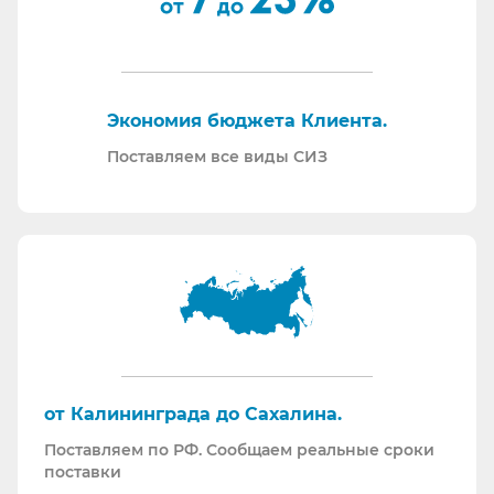
По запросу - подготавливаем тех. задания на
закупку СИЗ исходя из требований Заказчика и
нормативной документации.
Отправляем образцы для проведения
Экономия бюджета Клиента.
производственных испытаний.
Проводим на предприятиях практические и
Поставляем все виды СИЗ
теоретические обучения по использованию СИЗ
и нормативной документации.
Информация для Бухгалтерии:
Поставляем российскую продукцию для
возмещений по ФСС (Минпромторг).
Поставляем СИЗ по системе маркировки
“Честный Знак”
Работаем преимущественно по ЭДО (“СБИС
от Калининграда до Сахалина.
ЭДО”, “ЭДО Диадок”). Мы можем выставлять вам
Поставляем по РФ. Сообщаем реальные сроки
как УПД так и накладные со счет-фактурами.
поставки