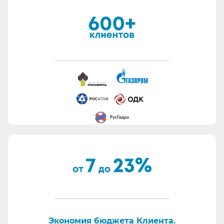
Открыть изображение
заполняем формы участника. Не тратим время
Заказчика попусту.
Быстро подготавливаем банковские гарантии.
Работаем с отсрочкой платежа.
Информация для сотрудников отдела охраны
труда:
Все предлагаемые СИЗ будут соответствовать
Вашему техническому заданию.
Вся продукция соответствует ТР ТС 019/11.
Поставляем также продукцию с заключением
Минпромторг.
По запросу - подготавливаем тех. задания на
закупку СИЗ исходя из требований Заказчика и
нормативной документации.
Отправляем образцы для проведения
Экономия бюджета Клиента.
производственных испытаний.