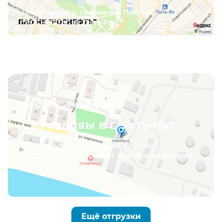
Для структуры снабжения ПАО НК
"РОСНЕФТЬ" в г.Пыть-Ях...
ПАО «НК «Роснефть»
Сиз головы в г. Усть-Кут
Для структуры снабжения ПАО НК
"РОСНЕФТЬ" в г. Усть-Кут выполнена отгрузка...
Ещё отгрузки