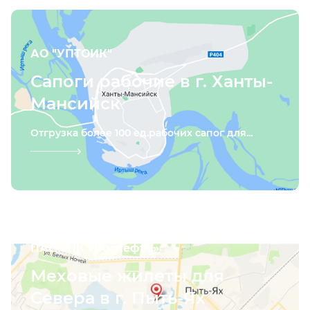
АО "УПТОИК"
Сапоги рабочие в г. Ханты-
Мансийск
Отгрузка более 100 ед.рабочих сапог для...
ПАО «НК «Роснефть»
Меховые жилеты для
Севера в г. Пыть-Ях