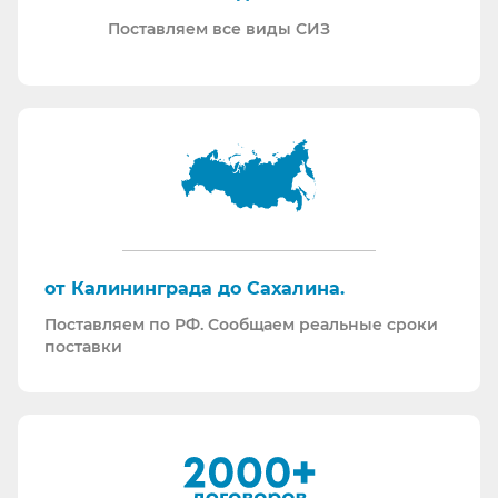
Проводим на предприятиях практические и
Поставляем все виды СИЗ
теоретические обучения по использованию СИЗ
и нормативной документации.
Информация для Бухгалтерии:
Поставляем российскую продукцию для
возмещений по ФСС (Минпромторг).
Поставляем СИЗ по системе маркировки
“Честный Знак”
Работаем преимущественно по ЭДО (“СБИС
от Калининграда до Сахалина.
ЭДО”, “ЭДО Диадок”). Мы можем выставлять вам
Поставляем по РФ. Сообщаем реальные сроки
как УПД так и накладные со счет-фактурами.
поставки
Мы максимально прозрачны для ФНС, платим
все налоги в полном объеме и вовремя. Никаких
встречных проверок.
И, наверное, самое главное - мы всегда на связи.
По любому вопросу - звоните, пишите - всегда