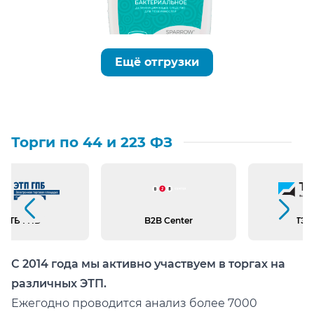
Ещё отгрузки
Торги по 44 и 223 ФЗ
Предыдущий слайд
Следующий слайд
ЭТБ ГПБ
B2B Center
ТЭК
С 2014 года мы активно участвуем в торгах на
различных ЭТП.
Ежегодно проводится анализ более 7000