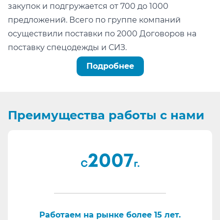
закупок и подгружается от 700 до 1000
предложений. Всего по группе компаний
осуществили поставки по 2000 Договоров на
поставку спецодежды и СИЗ.
Можно легко проверить тот факт, что мы:
Подробнее
не состоим в реестре недобросовестных
поставщиков (РНП);
не имеем арбитражных или судебных дел по
Преимущества
работы с нами
факту невыполнения обязательств.
Информация для сотрудников отдела
проведения конкурсных процедур, ОМТС,
отдела комплектации:
Основа любой закупки - Бюджет. Мы подберем
наиболее качественные СИЗ в ту цену, на
которую рассчитывает Заказчик.
Работаем как по 223-ФЗ так и по 44-ФЗ.
Работаем на рынке более 15 лет.