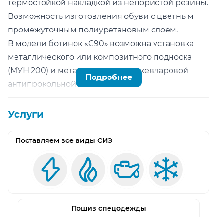
термостойкой накладкой из непористой резины.
Возможность изготовления обуви с цветным
промежуточным полиуретановым слоем.
В модели ботинок «C90» возможна установка
металлического или композитного подноска
(МУН 200) и металлической или кевларовой
Подробнее
антипрокольной стельки.
Подклад (термоизолирующая прокладка): сукно
или х/б ткань (по желанию заказчика).
Услуги
Дополнительная защита ботинок сварщика
«C90»: глухой клапан дополнительно закрыт
Поставляем все виды СИЗ
накладкой (наружным языком), что исключает
попадание внутрь мелких предметов, окалины,
брызг, пыли. Мягкий кант защищает от боковых
ударов.
Защитные свойства подошвы ботинок сварщика
Пошив спецодежды