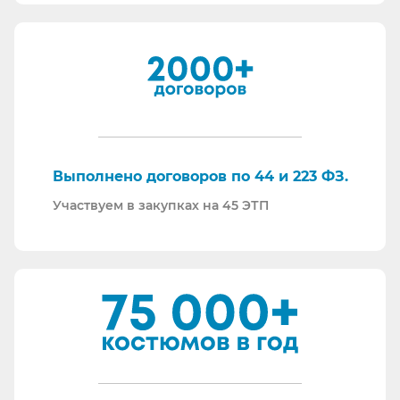
все налоги в полном объеме и вовремя. Никаких
встречных проверок.
И, наверное, самое главное - мы всегда на связи.
По любому вопросу - звоните, пишите - всегда
ответим на любой интересующий вопрос.
Торговые площадки, на которых участвуем в
закупках:
Выполнено договоров по 44 и 223 ФЗ.
Участвуем в закупках на 45 ЭТП