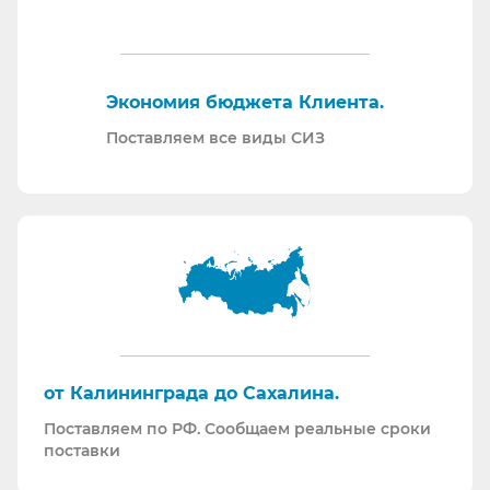
закупку СИЗ исходя из требований Заказчика и
нормативной документации.
Отправляем образцы для проведения
Экономия бюджета Клиента.
производственных испытаний.
Проводим на предприятиях практические и
Поставляем все виды СИЗ
теоретические обучения по использованию СИЗ
и нормативной документации.
Информация для Бухгалтерии:
Поставляем российскую продукцию для
возмещений по ФСС (Минпромторг).
Поставляем СИЗ по системе маркировки
“Честный Знак”
Работаем преимущественно по ЭДО (“СБИС
от Калининграда до Сахалина.
ЭДО”, “ЭДО Диадок”). Мы можем выставлять вам
Поставляем по РФ. Сообщаем реальные сроки
как УПД так и накладные со счет-фактурами.
поставки
Мы максимально прозрачны для ФНС, платим