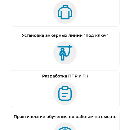
«C90»: самоочищающийся протектор с
антискользящим покрытием. Термостойкость
при ходьбе до + 300°С; в статическом положении
до +100°С, морозостойкость до -45°С.
Сфера применения ботинок сварщика «C90»:
Установка анкерных линий "под ключ"
ботинки рекомендуются для предприятий
металлообработки, судоремонта, строительства
и других отраслей, разработаны для рабочих
специальностей, связанных с воздействием
повышенных температур.
Разработка ППР и ТК
Практические обучения по работам на высоте