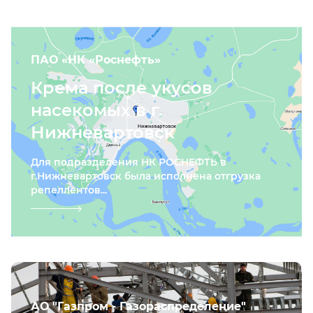
ПАО «НК «Роснефть»
Крема после укусов
насекомых в г.
Нижневартовск
Для подразделения НК РОСНЕФТЬ в
г.Нижневартовск была исполнена отгрузка
репеллентов...
АО "Газпром - Газораспределение"