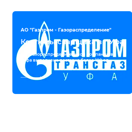
АО "Газпром - Газораспределение"
Костюмы сварщика в г.Уфа
Для газораспределительной компании в
г.Уфа выполнена поставка более 100 ед...