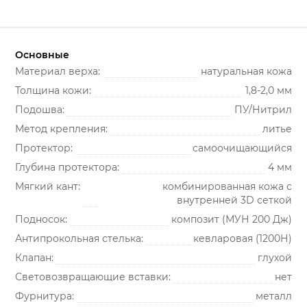
Основные
Материал верха:
натуральная кожа
Толщина кожи:
1,8-2,0 мм
Подошва:
ПУ/Нитрил
Метод крепления:
литье
Протектор:
самоочищающийся
Глубина протектора:
4 мм
Мягкий кант:
комбинированная кожа с
 К20, Щ20, Тп300
внутренней 3D сеткой
Подносок:
композит (МУН 200 Дж)
Антипрокольная стелька:
кевларовая (1200Н)
Клапан:
глухой
Световозвращающие вставки:
нет
33-95, ГОСТ 28507-99, ГОСТ 12.4.032-95
Фурнитура:
металл