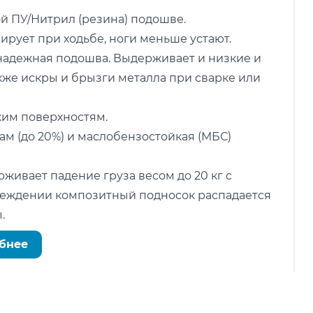
й ПУ/Нитрил (резина) подошве.
ирует при ходьбе, ноги меньше устают.
 надежная подошва. Выдерживает и низкие и
также искры и брызги металла при сварке или
ким поверхностям.
ам (до 20%) и маслобензостойкая (МБС)
ивает падение груза весом до 20 кг с
вреждении композитный подносок распадается
.
бнее
 материалом, защищающий стопы от проколов