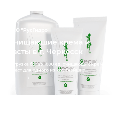
ПАО "РусГидро"
Очищающие крема и
пасты в г. Черкесск
Отгрузка более 1000 ед. очищающих кремов
и паст для одного из крупнейших...