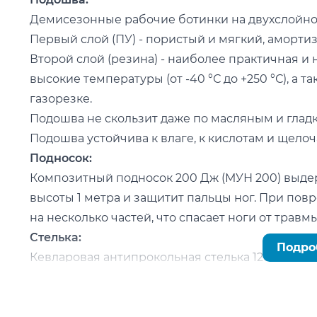
Демисезонные рабочие ботинки на двухслойно
Первый слой (ПУ) - пористый и мягкий, амортиз
Второй слой (резина) - наиболее практичная и
высокие температуры (от -40 °С до +250 °С), а 
газорезке.
Подошва не скользит даже по масляным и глад
Подошва устойчива к влаге, к кислотам и щелоч
Подносок:
Композитный подносок 200 Дж (МУН 200) выдерж
высоты 1 метра и защитит пальцы ног. При по
на несколько частей, что спасает ноги от травмы
Стелька:
Подро
Кевларовая антипрокольная стелька 1200Н.
Кевларовая стелька является легким и гибким
и порезов.
Характеристики: