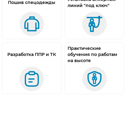
Пошив спецодежды
линий "под ключ"
Практические
Разработка ППР и ТК
обучения по работам
на высоте