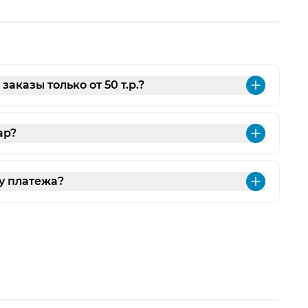
аказы только от 50 т.р.?
Разве
ар?
Разве
у платежа?
Разве