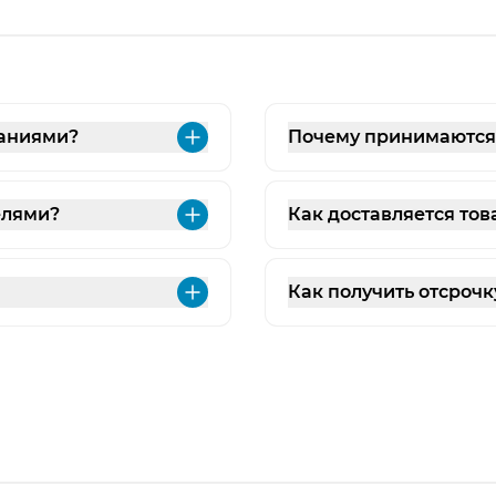
паниями?
Почему принимаются з
Развернуть
елями?
Как доставляется тов
Развернуть
Как получить отсрочк
Развернуть