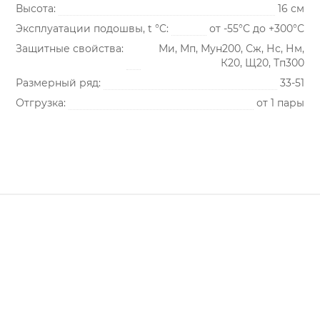
Высота:
16 см
Эксплуатации подошвы, t °C:
от -55°С до +300°С
Защитные свойства:
Ми, Мп, Мун200, Сж, Нс, Нм,
К20, Щ20, Тп300
Размерный ряд:
33-51
Отгрузка:
от 1 пары