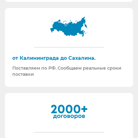
и нормативной документации.
Информация для Бухгалтерии:
Поставляем российскую продукцию для
возмещений по ФСС (Минпромторг).
Поставляем СИЗ по системе маркировки
“Честный Знак”
Работаем преимущественно по ЭДО (“СБИС
от Калининграда до Сахалина.
ЭДО”, “ЭДО Диадок”). Мы можем выставлять вам
Поставляем по РФ. Сообщаем реальные сроки
как УПД так и накладные со счет-фактурами.
поставки
Мы максимально прозрачны для ФНС, платим
все налоги в полном объеме и вовремя. Никаких
встречных проверок.
И, наверное, самое главное - мы всегда на связи.
По любому вопросу - звоните, пишите - всегда
ответим на любой интересующий вопрос.
Торговые площадки, на которых участвуем в