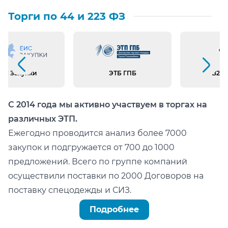
Торги по 44 и 223 ФЗ
Предыдущий слайд
Следующий слайд
ИС Закупки
ЭТБ ГПБ
B2B 
С 2014 года мы активно участвуем в торгах на
различных ЭТП.
Ежегодно проводится анализ более 7000
закупок и подгружается от 700 до 1000
предложений. Всего по группе компаний
осуществили поставки по 2000 Договоров на
поставку спецодежды и СИЗ.
Можно легко проверить тот факт, что мы:
Подробнее
не состоим в реестре недобросовестных