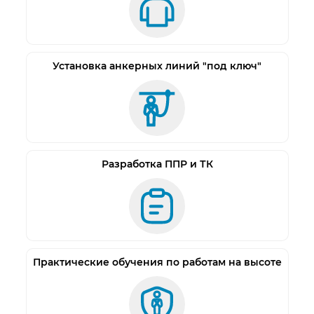
порезов.
Характеристики:
Подкладка:
3D сетка
Тип обуви:
Ботинки
Установка анкерных линий "под ключ"
Базовая единица:
пар
Материал верха:
Кожа
Материал подошвы:
ПУ/ТПУ
Высота:
7,4 см
Материал подноска:
Композит (Мун 200 Дж)
Разработка ППР и ТК
Температура использования:
-40°С до +250°С
Защитные свойства:
Мун200, Нс, Нм, З, К 20, Щ 20,
Сж, Тп
Защитная стелька:
Кевларовая
Размер:
35-48
Практические обучения по работам на высоте
Цвет:
Черный
СОП:
Нет