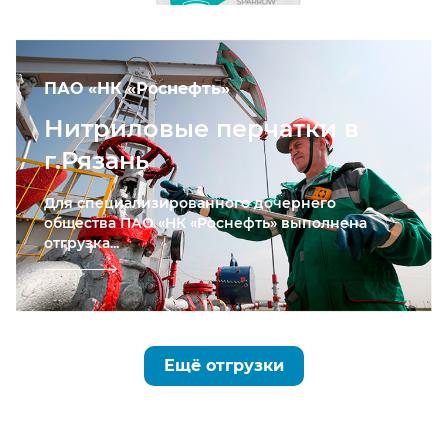
ПАО «НК «Роснефть»
Нитриловые перчатки в
г.Рязань
Для специализированного дочернего
общества ПАО «НК «Роснефть» выполнена
отгрузка...
Ещё отгрузки