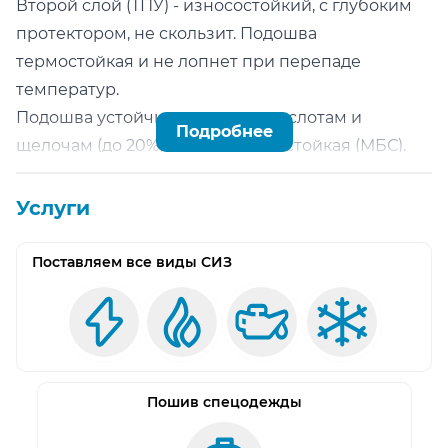
Второй слой (ТПУ) - износостойкий, с глубоким
протектором, не скользит. Подошва
термостойкая и не лопнет при перепаде
температур.
Подошва устойчива к влаге, к кислотам и
Подробнее
щелочам (до 20%) и маслобензостойкая (МБС).
Подносок:
Композитный подносок 200 Дж (МУН 200)
Услуги
выдерживает падение груза весом до 20 кг с
высоты 1 метра и защитит пальцы ног. При
Поставляем все виды СИЗ
повреждении композитный подносок
распадается на несколько частей, что спасает
ноги от травмы.
Стелька:
Кевларовая стелька является легким и гибким
Пошив спецодежды
материалом, защищающий стопы от проколов и