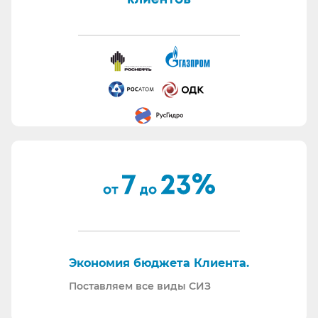
Быстро подготавливаем банковские гарантии.
Работаем с отсрочкой платежа.
Информация для сотрудников отдела охраны
труда:
Все предлагаемые СИЗ будут соответствовать
Вашему техническому заданию.
Вся продукция соответствует ТР ТС 019/11.
Поставляем также продукцию с заключением
Минпромторг.
По запросу - подготавливаем тех. задания на
закупку СИЗ исходя из требований Заказчика и
нормативной документации.
Отправляем образцы для проведения
Экономия бюджета Клиента.
производственных испытаний.
Проводим на предприятиях практические и
Поставляем все виды СИЗ
теоретические обучения по использованию СИЗ