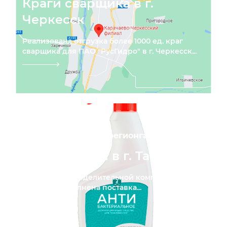
Краги сварщика в г.
Черкесск
Реализована отгрузка более 1000 ед. краг
сварщика для ПАО "РусГидро" в г. Черкесск...
ООО «Газпром межрегионгаз Тамбов»
Антисептики в г. Тамбов
Для газораспределительной компании в
г.Тамбов выполнена поставка...