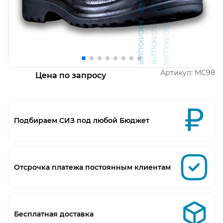
Открыть изображение
О
Артикул:
МС98
Цена по запросу
Подбираем СИЗ под любой Бюджет
Отсрочка платежа постоянным клиентам
Бесплатная доставка