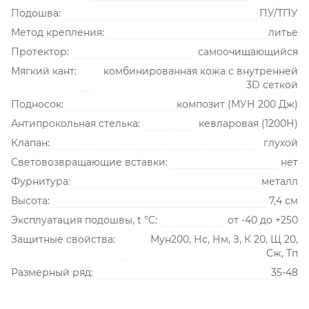
Подошва:
ПУ/ТПУ
Метод крепления:
литье
Протектор:
самоочищающийся
Мягкий кант:
комбинированная кожа с внутренней
3D сеткой
Подносок:
композит (МУН 200 Дж)
Антипрокольная стелька:
кевларовая (1200Н)
Клапан:
глухой
Световозвращающие вставки:
нет
Фурнитура:
металл
Высота:
7,4 см
Эксплуатация подошвы, t °C:
от -40 до +250
Защитные свойства:
Мун200, Нс, Нм, З, К 20, Щ 20,
Сж, Тп
Размерный ряд:
35-48