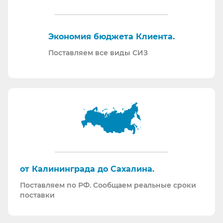
нормативной документации.
Отправляем образцы для проведения
Экономия бюджета Клиента.
производственных испытаний.
Проводим на предприятиях практические и
Поставляем все виды СИЗ
теоретические обучения по использованию СИЗ
и нормативной документации.
Информация для Бухгалтерии:
Поставляем российскую продукцию для
возмещений по ФСС (Минпромторг).
Поставляем СИЗ по системе маркировки
“Честный Знак”
Работаем преимущественно по ЭДО (“СБИС
от Калининграда до Сахалина.
ЭДО”, “ЭДО Диадок”). Мы можем выставлять вам
Поставляем по РФ. Сообщаем реальные сроки
как УПД так и накладные со счет-фактурами.
поставки
Мы максимально прозрачны для ФНС, платим
все налоги в полном объеме и вовремя. Никаких