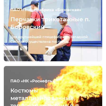
ПАО «Птицефабрика «Боровская»
Перчатки трикотажные п.
Боровский
Для крупнейшей птицефабрики Западной
Сибири осуществлена поставка...
ПАО «НК «Роснефть»
Костюмы
металлизированные,
теплоотражающие в п.