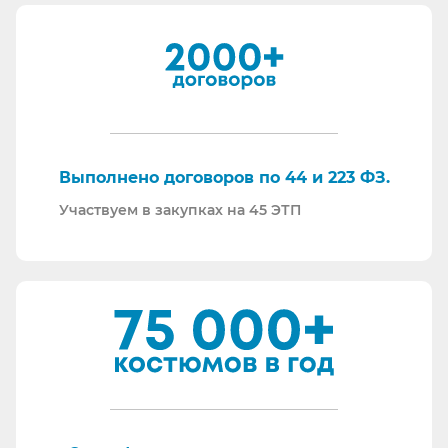
встречных проверок.
И, наверное, самое главное - мы всегда на связи.
По любому вопросу - звоните, пишите - всегда
ответим на любой интересующий вопрос.
Торговые площадки, на которых участвуем в
закупках:
Выполнено договоров по 44 и 223 ФЗ.
Участвуем в закупках на 45 ЭТП