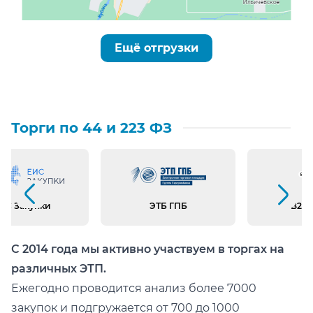
Ещё отгрузки
Торги по 44 и 223 ФЗ
Предыдущий слайд
Следующий слайд
ИС Закупки
ЭТБ ГПБ
B2B 
С 2014 года мы активно участвуем в торгах на
различных ЭТП.
Ежегодно проводится анализ более 7000
закупок и подгружается от 700 до 1000