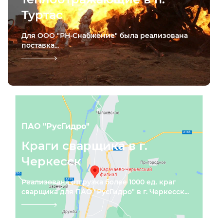
Туртас
Для ООО "РН-Снабжение" была реализована
поставка...
ПАО "РусГидро"
Краги сварщика в г.
Черкесск
Реализована отгрузка более 1000 ед. краг
сварщика для ПАО "РусГидро" в г. Черкесск...