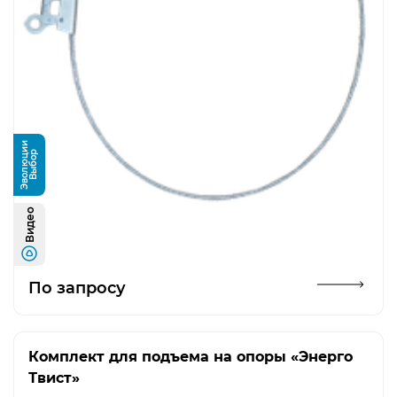
и
В
ы
б
о
р
Э
в
о
л
ю
ц
и
Видео
Открыть изображение
По запросу
Комплект для подъема на опоры «Энерго
Твист»