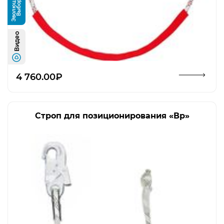
и
В
ы
б
о
р
Э
в
о
л
ю
ц
и
Видео
Открыть изображение
4 760.00₽
Строп для позиционирования «Вр»